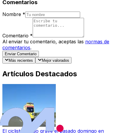
Comentarios
Nombre
*
Comentario
*
Al enviar tu comentario, aceptas las
normas de
comentarios
.
Enviar Comentario
Más recientes
Mejor valorados
Artículos Destacados
El ciclista herido grave el pasado domingo en