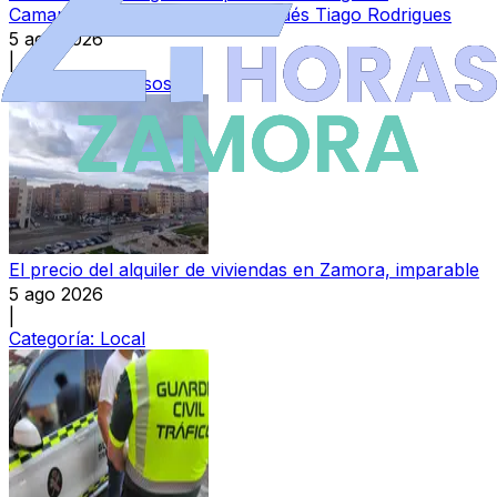
Camarzana es el triatleta portugués Tiago Rodrigues
5 ago 2026
|
Categoría:
Sucesos
El precio del alquiler de viviendas en Zamora, imparable
5 ago 2026
|
Categoría:
Local