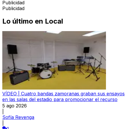
Publicidad
Publicidad
Lo último en
Local
VÍDEO | Cuatro bandas zamoranas graban sus ensayos
en las salas del estadio para promocionar el recurso
5 ago 2026
|
Sofía Revenga
|
1