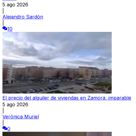
5 ago 2026
|
Alejandro Sardón
|
10
El precio del alquiler de viviendas en Zamora, imparable
5 ago 2026
|
Verónica Muriel
|
0