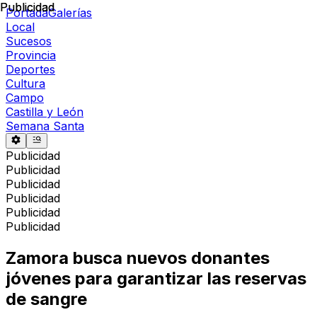
Publicidad
Publicidad
Portada
Galerías
Local
Sucesos
Provincia
Deportes
Cultura
Campo
Castilla y León
Semana Santa
Publicidad
Publicidad
Publicidad
Publicidad
Publicidad
Publicidad
Zamora busca nuevos donantes
jóvenes para garantizar las reservas
de sangre