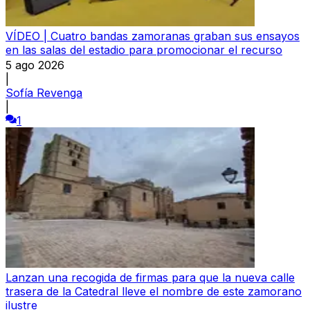
VÍDEO | Cuatro bandas zamoranas graban sus ensayos
en las salas del estadio para promocionar el recurso
5 ago 2026
|
Sofía Revenga
|
1
Lanzan una recogida de firmas para que la nueva calle
trasera de la Catedral lleve el nombre de este zamorano
ilustre