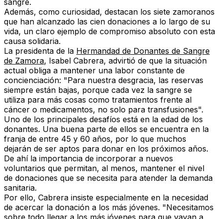
sangre
.
Además, como curiosidad, destacan los
siete zamoranos
que han alcanzado las cien donaciones a lo largo de su
vida
, un claro ejemplo de compromiso absoluto con esta
causa solidaria.
La presidenta de la
Hermandad de Donantes de Sangre
de Zamora
,
Isabel Cabrera
, advirtió de que la situación
actual obliga a mantener una labor constante de
concienciación: "Para nuestra desgracia,
las reservas
siempre están bajas
, porque cada vez
la sangre se
utiliza para más cosas como tratamientos frente al
cáncer o medicamentos
, no solo para transfusiones".
Uno de los principales desafíos está en
la edad de los
donantes
. Una buena parte de ellos se encuentra
en la
franja de entre 45 y 60 años
, por lo que muchos
dejarán de ser aptos para donar en los próximos años
.
De ahí la importancia de
incorporar a nuevos
voluntarios
que permitan, al menos, mantener el nivel
de donaciones que se necesita para atender la demanda
sanitaria.
Por ello, Cabrera insiste especialmente en la necesidad
de
acercar la donación a los más jóvenes
. "Necesitamos
sobre todo llegar a los más jóvenes para que vayan a