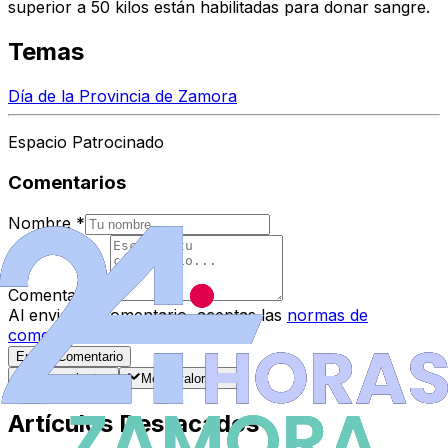
superior a 50 kilos están habilitadas para donar sangre.
Temas
Día de la Provincia de Zamora
Espacio Patrocinado
Comentarios
Nombre
*
Comentario
*
Al enviar tu comentario, aceptas las
normas de
comentarios
.
Enviar Comentario
Más recientes
Mejor valorados
Artículos Destacados