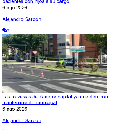
pacientes con hijos a su cargo
6 ago 2026
|
Alejandro Sardón
|
2
Las travesías de Zamora capital ya cuentan con
mantenimiento municipal
6 ago 2026
|
Alejandro Sardón
|