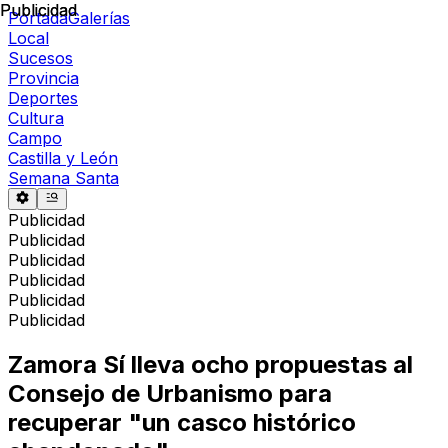
Publicidad
Publicidad
Portada
Galerías
Local
Sucesos
Provincia
Deportes
Cultura
Campo
Castilla y León
Semana Santa
Publicidad
Publicidad
Publicidad
Publicidad
Publicidad
Publicidad
Zamora Sí lleva ocho propuestas al
Consejo de Urbanismo para
recuperar "un casco histórico