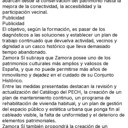
abarcan desde la
conservación del patrimonio
hasta la
mejora de la conectividad, la accesibilidad y la
participación vecinal
.
Publicidad
Publicidad
El objetivo, según la formación, es
pasar de los
diagnósticos a las soluciones
y establecer
un plan de
trabajo continuado
que
devuelva actividad, vecinos y
dignidad
a un casco histórico que lleva demasiado
tiempo abandonado.
Zamora Sí
subraya que
Zamora posee uno de los
patrimonios culturales más amplios y valiosos de
España
, y que
no puede permitirse más años de
inmovilismo y dejadez
en el cuidado de su Conjunto
Histórico.
Entre las medidas presentadas destacan la
revisión y
actualización del Catálogo del PECH
, la
creación de un
plan de mantenimiento continuo
, un
programa de
rehabilitación de vivienda habitual
, y un
plan de gestión
del espacio público y estética urbana
que ponga fin al
cableado visible
, la
falta de uniformidad
y el
deterioro de
elementos patrimoniales
.
Zamora Sí
también propondrá la
creación de un