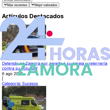
Más recientes
Mejor valorados
Artículos Destacados
Detenido en Zamora por agredir a su pareja y reternerla
contra su voluntad
6 ago 2026
|
Categoría:
Sucesos