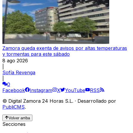
Zamora queda exenta de avisos por altas temperaturas
y tormentas para este sábado
8 ago 2026
|
Sofía Revenga
|
0
Facebook
Instagram
X
YouTube
RSS
©
Digital Zamora 24 Horas S.L.
·
Desarrollado por
PubliCMS
.
Volver arriba
Secciones