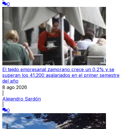
0
El tejido empresarial zamorano crece un 0,2% y se
superan los 41.200 asalariados en el primer semestre
del año
8 ago 2026
|
Alejandro Sardón
|
0