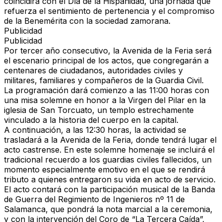
coincidirá con el
Día de la Hispanidad
, una jornada que
refuerza el sentimiento de pertenencia y el compromiso
de la Benemérita con la sociedad zamorana.
Publicidad
Publicidad
Por tercer año consecutivo, la
Avenida de la Feria
será
el escenario principal de los actos, que congregarán a
centenares de ciudadanos, autoridades civiles y
militares, familiares y compañeros de la Guardia Civil.
La programación dará comienzo a las
11:00 horas
con
una
misa solemne en honor a la Virgen del Pilar
en la
iglesia de
San Torcuato
, un templo estrechamente
vinculado a la historia del cuerpo en la capital.
A continuación, a las
12:30 horas
, la actividad se
trasladará a la
Avenida de la Feria
, donde tendrá lugar el
acto castrense
. En este solemne homenaje se incluirá el
tradicional
recuerdo a los guardias civiles fallecidos
, un
momento especialmente emotivo en el que se rendirá
tributo a quienes entregaron su vida en acto de servicio.
El acto contará con la
participación musical de la Banda
de Guerra del Regimiento de Ingenieros nº 11 de
Salamanca
, que pondrá la nota marcial a la ceremonia,
y con la intervención del
Coro de “La Tercera Caída”
,