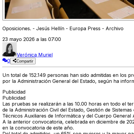
Oposiciones. - Jesús Hellín - Europa Press - Archivo
23 mayo 2026 a las 07:00
Verónica Muriel
0
Compartir
Un total de
152.149 personas
han sido admitidas en los p
por la Administración General del Estado, según ha inform
Publicidad
Publicidad
Las pruebas se realizarán a las
10.00 horas en todo el ter
de la Administración Civil del Estado
,
Gestión de Sistemas 
Técnicos Auxiliares de Informática
y del
Cuerpo General Au
A la anterior convocatoria, celebrada en diciembre de 2
en la convocatoria de este año.
Del total de admitidos, un
65% son mujeres
y la mayor pa