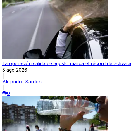
La operación salida de agosto marca el récord de activaci
5 ago 2026
|
Alejandro Sardón
|
0