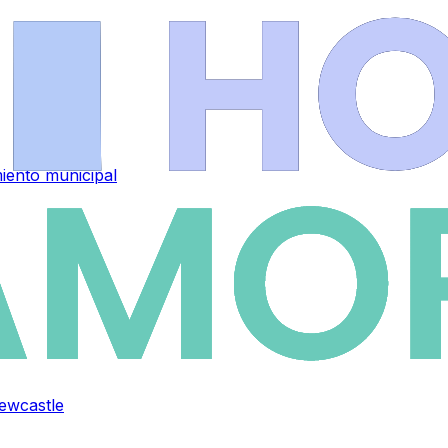
iento municipal
Newcastle