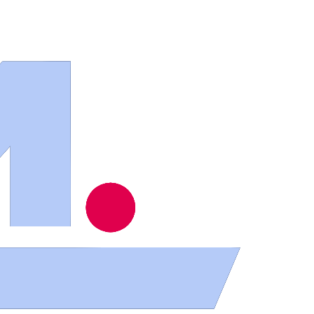
ios
.