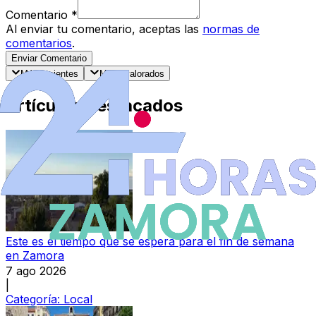
Comentario
*
Al enviar tu comentario, aceptas las
normas de
comentarios
.
Enviar Comentario
Más recientes
Mejor valorados
Artículos Destacados
Este es el tiempo que se espera para el fin de semana
en Zamora
7 ago 2026
|
Categoría:
Local