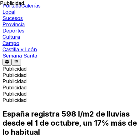
Publicidad
Publicidad
Portada
Galerías
Local
Sucesos
Provincia
Deportes
Cultura
Campo
Castilla y León
Semana Santa
Publicidad
Publicidad
Publicidad
Publicidad
Publicidad
Publicidad
España registra 598 l/m2 de lluvias
desde el 1 de octubre, un 17% más de
lo habitual