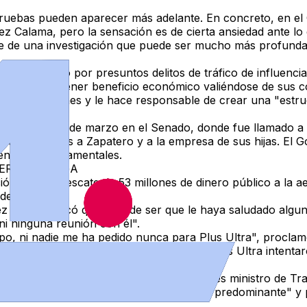
pruebas pueden aparecer más adelante. En concreto,
en el
ez Calama, pero la sensación es de cierta ansiedad ante lo 
te de una investigación que puede ser mucho más profunda
o imputado por presuntos delitos de tráfico de influencias
trama para obtener beneficio económico valiéndose de sus c
da en comisiones
y le hace responsable de crear una "estruct
cas el pasado 2 de marzo en el Senado, donde fue
llamado a
e realizó pagos a Zapatero y a la empresa de sus hijas. El 
uentes gubernamentales.
ERO LO NIEGA
ión" con el rescate de 53 millones de dinero público a la ae
el Ejecutivo.
ez Sola, explicó que
"puede ser que le haya saludado algu
i ninguna reunión con él".
ipo, ni nadie me ha pedido nunca para Plus Ultra", proclam
lama
, que considera que los directivos de Plus Ultra intent
os a la legalidad.
cia diferenciadas
: una a través del entonces ministro de Tr
expresidente habría adquirido un "papel predominante" y pe