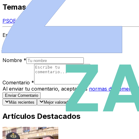
Temas
PSOE
Espacio Patrocinado
Comentarios
Nombre
*
Comentario
*
Al enviar tu comentario, aceptas las
normas de comentar
Enviar Comentario
Más recientes
Mejor valorados
Artículos Destacados