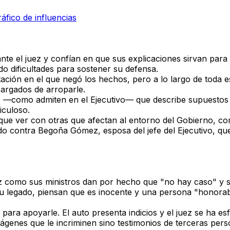
áfico de influencias
ante el juez y confían en que
sus explicaciones sirvan para 
o dificultades para sostener su defensa.
tación en el que negó los hechos
, pero a lo largo de toda 
argados de arroparle.
"
—como admiten en el Ejecutivo— que describe
supuestos
iculoso.
que ver con otras que afectan al entorno del Gobierno
, co
ado contra Begoña Gómez, esposa del jefe del Ejecutivo, q
ez como sus ministros dan por hecho que
"no hay caso"
y s
su legado, piensan que es inocente y una persona "honorab
 para apoyarle. El auto presenta indicios y el juez se ha e
mágenes que le incriminen sino testimonios de terceras pe