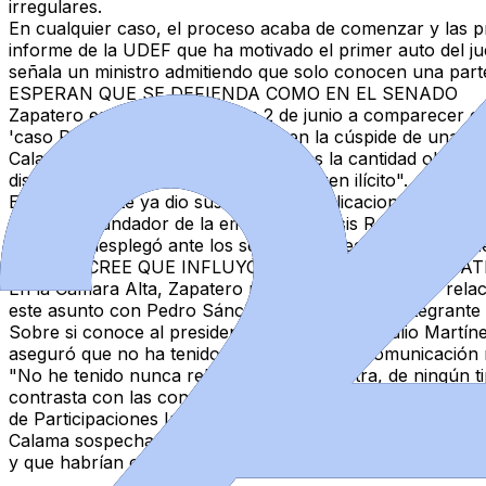
irregulares.
En cualquier caso, el proceso acaba de comenzar y las 
informe de la UDEF
que ha motivado el primer auto del ju
señala un ministro admitiendo que solo conocen una par
ESPERAN QUE SE DEFIENDA COMO EN EL SENADO
Zapatero
está citado el martes 2 de junio
a comparecer com
'caso Plus Ultra'
y el juez le sitúa en la cúspide de una 
Calama cifra en
dos millones de euros la cantidad obteni
diseñada para canalizar fondos de origen ilícito".
El expresidente ya dio sus primeras explicaciones públi
Martínez
, fundador de
la empresa Análisis Relevante
, qu
línea que desplegó ante los senadores, según apuntan f
EL JUEZ CREE QUE INFLUYÓ EN EL RESCATE Y ZAPAT
En la Cámara Alta, Zapatero
negó cualquier tipo de "relac
este asunto con Pedro Sánchez ni con ningún integrante d
Sobre si conoce al presidente de Plus Ultra, Julio Martín
aseguró que no ha tenido nunca
"ninguna comunicación n
"No he tenido nunca relación con Plus Ultra, de ningún t
contrasta con las conclusiones a las que llega el juez Ca
de Participaciones Industriales (SEPI) por mecanismos ajen
Calama sospecha que se articularon
dos líneas de influen
y que habrían operado de manera simultánea, pero la del 