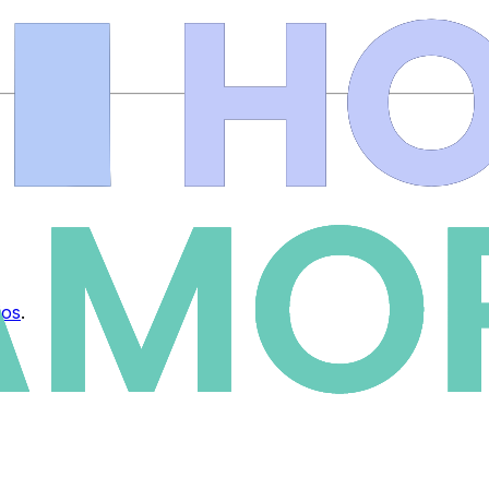
ios
.