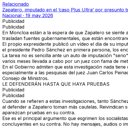
Relacionado
Zapatero, imputado en el ‘caso Plus Ultra’ por presunto tr
Nacional
·
19 may 2026
Publicidad
Publicidad
En
Moncloa
están a la espera de que Zapatero se siente 
trasladan fuentes gubernamentales, que están encontrand
El propio expresidente publicó
un vídeo el día de su impu
el presidente Pedro Sánchez en primera persona, los enc
La tarea no es sencilla ante
un auto de imputación "serio
varios meses llevada a cabo por
un juez con fama de met
En el Gobierno admiten que esta investigación
nada tiene 
especialmente a las pesquisas del juez Juan Carlos Pein
Consejo de Ministros.
LE DEFENDERÁN HASTA QUE HAYA PRUEBAS
Publicidad
Publicidad
Cuando se refieren a estas investigaciones, tanto Sánch
al defender a Zapatero
toman más cautelas
. Reivindican 
aparezcan pruebas en su contra.
Ese es el principal argumento que esgrimen los socialistas
concluyentes en su contra
. No hay mensajes, audios o i