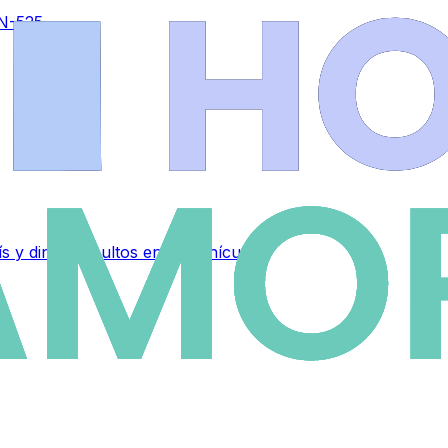
 N-525
 y dinero ocultos en su vehículo