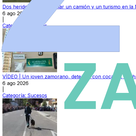
Dos heridos tras colisionar un camión y un turismo en la
6 ago 2026
|
Categoría:
Sucesos
VÍDEO | Un joven zamorano, detenido con cocaína, hachís
6 ago 2026
|
Categoría:
Sucesos