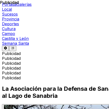
Publicidad
Publicidad
Portada
Galerías
Local
Sucesos
Provincia
Deportes
Cultura
Campo
Castilla y León
Semana Santa
Publicidad
Publicidad
Publicidad
Publicidad
Publicidad
Publicidad
La Asociación para la Defensa de San
al Lago de Sanabria