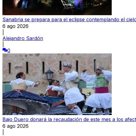
Sanabria se prepara para el eclipse contemplando el ciel
6 ago 2026
|
Alejandro Sardón
|
0
Bajo Duero donará la recaudación de este mes a los afect
6 ago 2026
|