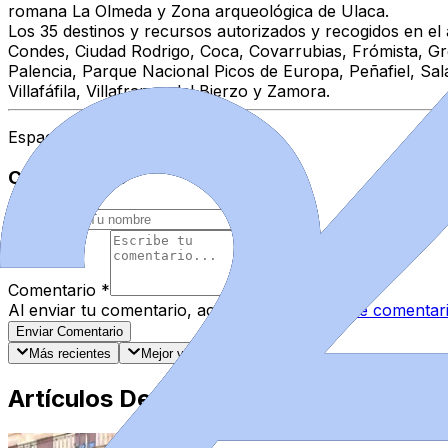
romana La Olmeda y Zona arqueológica de Ulaca.
Los 35 destinos y recursos autorizados y recogidos en el
Condes, Ciudad Rodrigo, Coca, Covarrubias, Frómista, G
Palencia, Parque Nacional Picos de Europa, Peñafiel, Sal
Villafáfila, Villafranca del Bierzo y Zamora.
Espacio Patrocinado
Comentarios
Nombre
*
Comentario
*
Al enviar tu comentario, aceptas las
normas de comentar
Enviar Comentario
Más recientes
Mejor valorados
Artículos Destacados