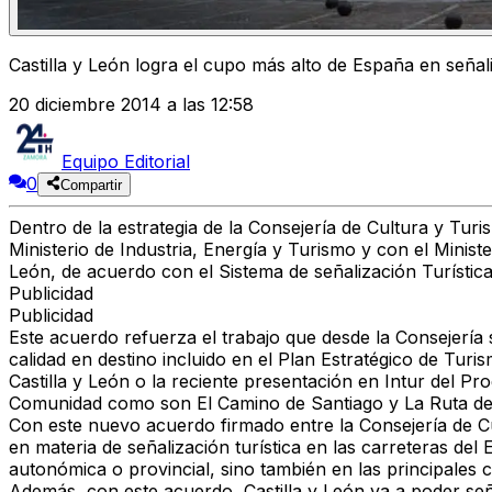
Castilla y León logra el cupo más alto de España en señali
20 diciembre 2014 a las 12:58
Equipo Editorial
0
Compartir
Dentro de la estrategia de la Consejería de Cultura y Tur
Ministerio de Industria, Energía y Turismo y con el Minis
León, de acuerdo con el Sistema de señalización Turís
Publicidad
Publicidad
Este acuerdo refuerza el trabajo que desde la Consejería 
calidad en destino incluido en el Plan Estratégico de Turi
Castilla y León o la reciente presentación en Intur del Pr
Comunidad como son El Camino de Santiago y La Ruta de
Con este nuevo acuerdo firmado entre la Consejería de Cu
en materia de señalización turística en las carreteras del 
autonómica o provincial, sino también en las principales
Además, con este acuerdo, Castilla y León va a poder señ