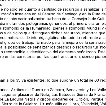
o.
 no sólo en cuanto a cantidad de recursos a señalizar, sin
alización instalada en el Camino de Santiago y en la Ruta de
a de internacionalización turística de la Consejería de Cult
ía incluir dos pictogramas genéricos: el primero era un pi
atrimonio de la Humanidad, Bienes Patrimonio Mundial y ot
os y de siglos que distinguen dichos recursos, mientras qu
os naturales de interés, aglutinando todo lo referente a la
el grupo de trabajo formado para la mejora de la señalizaci
 la posibilidad de señalizar los destinos o recursos turíst
reconocible e identificativa del elemento señalizado. Esta 
o en las carreteras por las que transcurren, siendo pioner
a los 35 ya existentes, lo que supone un total de 63 recur
nca, Arribes del Duero en Zamora, Benavente y Los Valles
Lagunas glaciares de Neila, Las Batuecas Sierra de Franc
l de La Laguna Negra y circos glaciares del Urbión, Parque
erra de la Culebra, Urueña Villa del Libro, Valladolid, Val