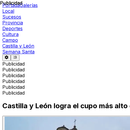
Publicidad
Publicidad
Portada
Galerías
Local
Sucesos
Provincia
Deportes
Cultura
Campo
Castilla y León
Semana Santa
Publicidad
Publicidad
Publicidad
Publicidad
Publicidad
Publicidad
Castilla y León logra el cupo más alto