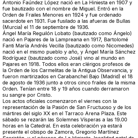
Antonio Faúndez López nació en La Hiniesta en 1907 y
fue bautizado con el nombre de Miguel. Entró en la
Orden de Frailes Menores en 1924 y fue ordenado
sacerdote en 1931. Fue fusilado a las afueras de Bullas
(Murcia) el 11 de septiembre de 1936.
Ángel María Reguilón Lobato (bautizado como Ángelo)
nació en Pajares de la Lampreana en 1917, Bartolomé
Fanti María Andrés Vecilla (bautizado como Nicomedes)
nació en el mismo pueblo y año, y Ángel María Sánchez
Rodríguez (bautizado como José) vino al mundo en
Pajares en 1918. Todos ellos eran clérigos profesos de
la Orden de los Carmelitas de la Antigua Observancia, y
fueron martirizados en Carabanchel Bajo (Madrid) el 18
de agosto de 1936 junto a otros cinco frailes de la misma
Orden. Tenían entre 18 y 19 años cuando derramaron
su sangre por Cristo.
Los actos oficiales comenzaron el viernes con la
representación de la Pasión de San Fructuoso y de los
mártires del siglo XX en el Tarraco Arena Plaza. Este
sábado se rezarán las Solemnes Vísperas a las 19.00
horas en la Catedral. En esta celebración ya estará
presente el obispo de Zamora, Gregorio Martínez