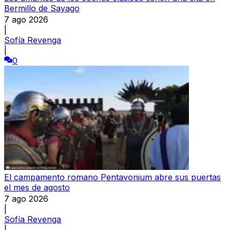
Bermillo de Sayago
7 ago 2026
|
Sofía Revenga
|
0
El campamento romano Pentavonium abre sus puertas
el mes de agosto
7 ago 2026
|
Sofía Revenga
|