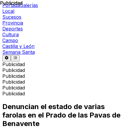
Publicidad
Publicidad
Portada
Galerías
Local
Sucesos
Provincia
Deportes
Cultura
Campo
Castilla y León
Semana Santa
Publicidad
Publicidad
Publicidad
Publicidad
Publicidad
Publicidad
Denuncian el estado de varias
farolas en el Prado de las Pavas de
Benavente