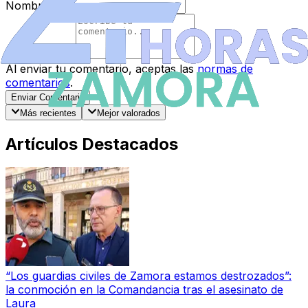
Nombre
*
Comentario
*
Al enviar tu comentario, aceptas las
normas de
comentarios
.
Enviar Comentario
Más recientes
Mejor valorados
Artículos Destacados
“Los guardias civiles de Zamora estamos destrozados”:
la conmoción en la Comandancia tras el asesinato de
Laura