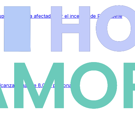
perar la zona afectada por el incendio de Fermoselle
alcanza a más de 8.000 personas