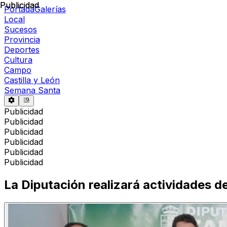
Publicidad
Publicidad
Portada
Galerías
Local
Sucesos
Provincia
Deportes
Cultura
Campo
Castilla y León
Semana Santa
Publicidad
Publicidad
Publicidad
Publicidad
Publicidad
Publicidad
La Diputación realizará actividades d