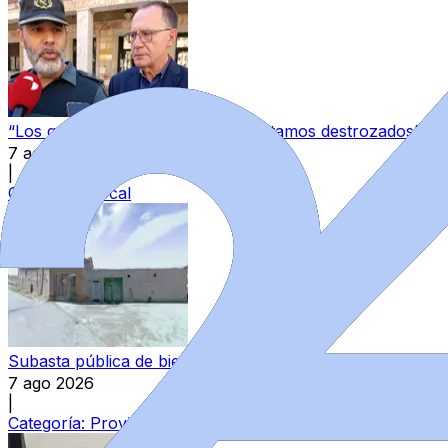
“Los guardias civiles de Zamora estamos destrozados”: l
7 ago 2026
|
Categoría:
Local
Subasta pública de bienes del Estado en Zamora: varios in
7 ago 2026
|
Categoría:
Provincia