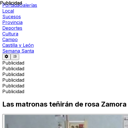
Publicidad
Publicidad
Portada
Galerías
Local
Sucesos
Provincia
Deportes
Cultura
Campo
Castilla y León
Semana Santa
Publicidad
Publicidad
Publicidad
Publicidad
Publicidad
Publicidad
Las matronas teñirán de rosa Zamora p