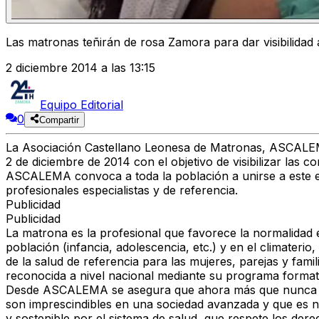
Las matronas teñirán de rosa Zamora para dar visibilidad 
2 diciembre 2014 a las 13:15
Equipo Editorial
0
Compartir
La Asociación Castellano Leonesa de Matronas, ASCALEMA
2 de diciembre de 2014 con el objetivo de visibilizar las 
ASCALEMA convoca a toda la población a unirse a este en
profesionales especialistas y de referencia.
Publicidad
Publicidad
La matrona es la profesional que favorece la normalidad 
población (infancia, adolescencia, etc.) y en el climateri
de la salud de referencia para las mujeres, parejas y fam
reconocida a nivel nacional mediante su programa format
Desde ASCALEMA se asegura que ahora más que nunca se e
son imprescindibles en una sociedad avanzada y que es ne
y sostenible por el sistema de salud, que respete los der