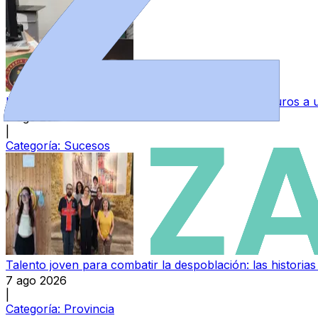
Una mujer investigada por estafar más de 4.200 euros 
7 ago 2026
|
Categoría:
Sucesos
Talento joven para combatir la despoblación: las histori
7 ago 2026
|
Categoría:
Provincia