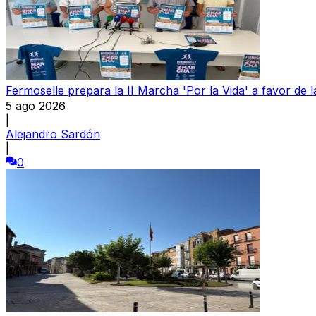
Fermoselle prepara la II Marcha 'Por la Vida' a favor de 
5 ago 2026
|
Alejandro Sardón
|
0