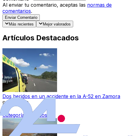
Al enviar tu comentario, aceptas las
normas de
comentarios
.
Enviar Comentario
Más recientes
Mejor valorados
Artículos Destacados
Dos heridos en un accidente en la A-52 en Zamora
9 ago 2026
|
Categoría:
Sucesos