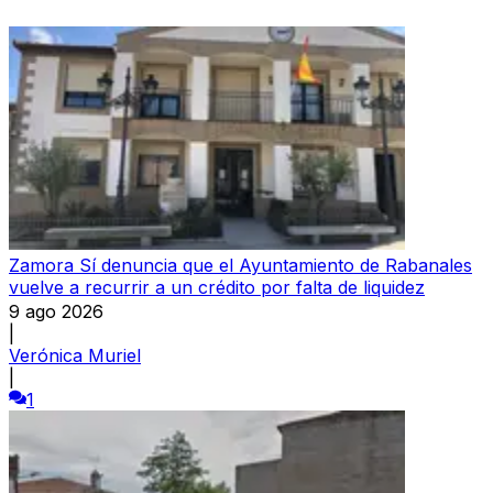
Zamora Sí denuncia que el Ayuntamiento de Rabanales
vuelve a recurrir a un crédito por falta de liquidez
9 ago 2026
|
Verónica Muriel
|
1