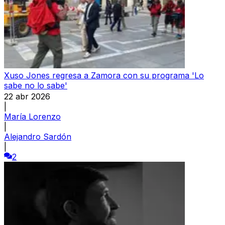
Xuso Jones regresa a Zamora con su programa 'Lo
sabe no lo sabe'
22 abr 2026
|
María Lorenzo
|
Alejandro Sardón
|
2