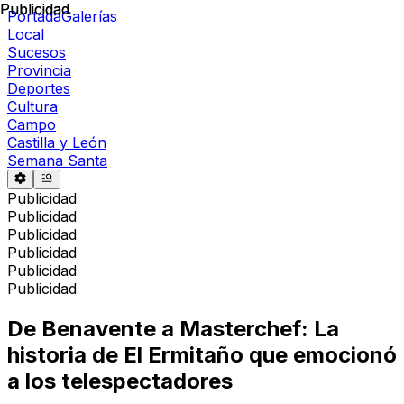
Publicidad
Publicidad
Portada
Galerías
Local
Sucesos
Provincia
Deportes
Cultura
Campo
Castilla y León
Semana Santa
Publicidad
Publicidad
Publicidad
Publicidad
Publicidad
Publicidad
De Benavente a Masterchef: La
historia de El Ermitaño que emocionó
a los telespectadores