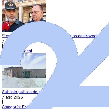
“Los guardias civiles de Zamora estamos destrozados”: l
7 ago 2026
|
Categoría:
Local
Subasta pública de bienes del Estado en Zamora: varios in
7 ago 2026
|
Categoría:
Provincia