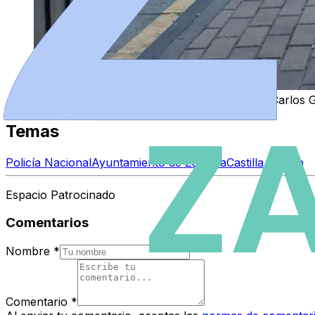
Imagen del operativo tras el accidente Foto: Carlos 
Temas
Policía Nacional
Ayuntamiento de Zamora
Castilla y León
Espacio Patrocinado
Comentarios
Nombre
*
Comentario
*