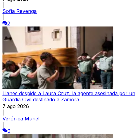
|
Sofía Revenga
|
2
Llanes despide a Laura Cruz, la agente asesinada por un
Guardia Civil destinado a Zamora
7 ago 2026
|
Verónica Muriel
|
0