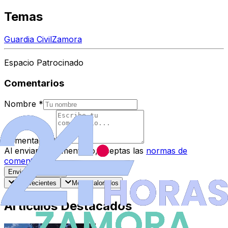
Temas
Guardia Civil
Zamora
Espacio Patrocinado
Comentarios
Nombre
*
Comentario
*
Al enviar tu comentario, aceptas las
normas de
comentarios
.
Enviar Comentario
Más recientes
Mejor valorados
Artículos Destacados