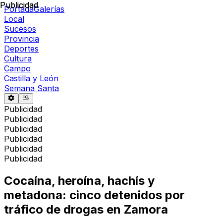
Publicidad
Publicidad
Portada
Galerías
Local
Sucesos
Provincia
Deportes
Cultura
Campo
Castilla y León
Semana Santa
Publicidad
Publicidad
Publicidad
Publicidad
Publicidad
Publicidad
Cocaína, heroína, hachís y
metadona: cinco detenidos por
tráfico de drogas en Zamora