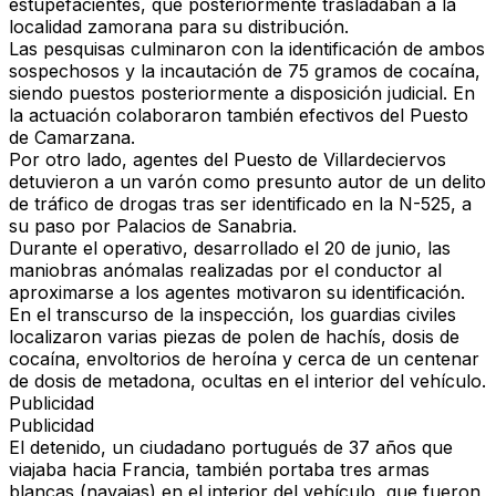
estupefacientes
, que posteriormente trasladaban a la
localidad zamorana para su distribución.
Las pesquisas culminaron con la identificación de ambos
sospechosos y la
incautación de 75 gramos de cocaína
,
siendo puestos posteriormente a disposición judicial. En
la actuación colaboraron también efectivos del
Puesto
de Camarzana
.
Por otro lado, agentes del
Puesto de Villardeciervos
detuvieron a un varón como presunto autor de un delito
de tráfico de drogas tras ser identificado en la
N-525
, a
su paso por
Palacios de Sanabria
.
Durante el operativo, desarrollado el
20 de junio
, las
maniobras anómalas realizadas por el conductor al
aproximarse a los agentes motivaron su identificación.
En el transcurso de la inspección, los guardias civiles
localizaron
varias piezas de polen de hachís, dosis de
cocaína, envoltorios de heroína y cerca de un centenar
de dosis de metadona
, ocultas en el interior del vehículo.
Publicidad
Publicidad
El detenido,
un ciudadano portugués de 37 años
que
viajaba hacia Francia, también portaba
tres armas
blancas (navajas)
en el interior del vehículo, que fueron