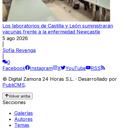
Los laboratorios de Castilla y León suministrarán
vacunas frente a la enfermedad Newcastle
5 ago 2026
|
Sofía Revenga
|
0
Facebook
Instagram
X
YouTube
RSS
©
Digital Zamora 24 Horas S.L.
·
Desarrollado por
PubliCMS
.
Volver arriba
Secciones
Galerías
Autores
Temas