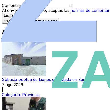
Comentario
*
Al enviar tu comentario, aceptas las
normas de comentar
Enviar Comentario
Más recientes
Mejor valorados
Artículos Destacados
Subasta pública de bienes del Estado en Zamora: varios in
7 ago 2026
|
Categoría:
Provincia