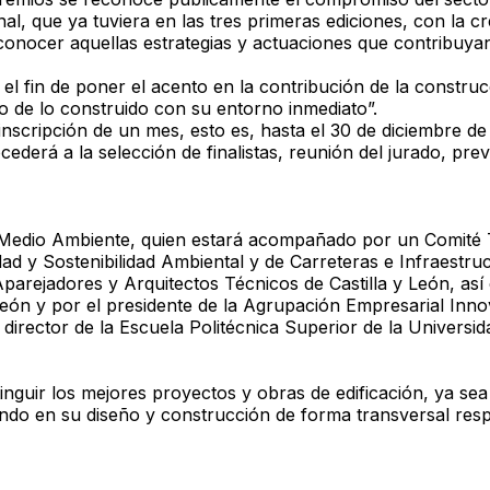
al, que ya tuviera en las tres primeras ediciones, con la c
onocer aquellas estrategias y actuaciones que contribuyan 
n el fin de poner el acento en la contribución de la construc
o de lo construido con su entorno inmediato”.
 inscripción de un mes, esto es, hasta el 30 de diciembre 
cederá a la selección de finalistas, reunión del jurado, pr
 y Medio Ambiente, quien estará acompañado por un Comité
dad y Sostenibilidad Ambiental y de Carreteras e Infraest
 Aparejadores y Arquitectos Técnicos de Castilla y León, a
León y por el presidente de la Agrupación Empresarial Innov
 director de la Escuela Politécnica Superior de la Universida
tinguir los mejores proyectos y obras de edificación, ya se
do en su diseño y construcción de forma transversal resp