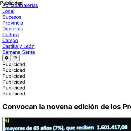
Publicidad
Publicidad
Portada
Galerías
Local
Sucesos
Provincia
Deportes
Cultura
Campo
Castilla y León
Semana Santa
Publicidad
Publicidad
Publicidad
Publicidad
Publicidad
Publicidad
Convocan la novena edición de los Pr