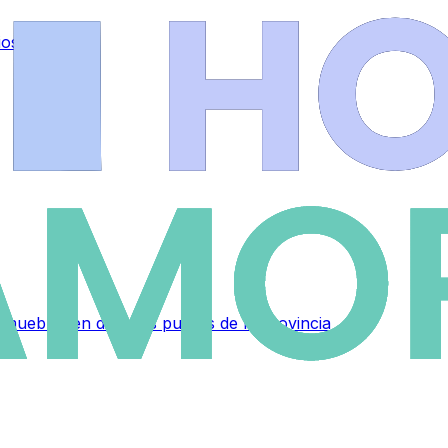
ios
.
muebles en distintos puntos de la provincia