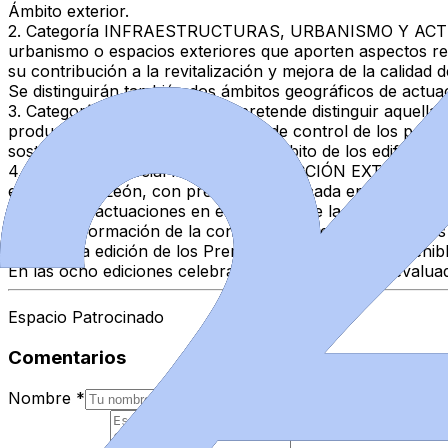
­Ámbito exterior.
2.­ Categoría INFRAESTRUCTURAS, URBANISMO Y ACTUAC
urbanismo o espacios exteriores que aporten aspectos rel
su contribución a la revitalización y mejora de la calidad 
Se distinguirán también dos ámbitos geográficos de actuaci
3.­ Categoría INNOVACIÓN: se pretende distinguir aquellas
productos, desarrollo de sistemas de control de los pará
sostenibilidad y la resiliencia en el ámbito de los edificio
4.­ Categoría especial PREMIO PROYECCIÓN EXTERIOR: al r
en Castilla y León, con presencia destacada en el territor
difusión de actuaciones en el contexto de la mejora de la s
Toda la información de la convocatoria de los 9º Premio
La primera edición de los Premios de Edificación Sosteni
En las ocho ediciones celebradas, los jurados han evaluad
Espacio Patrocinado
Comentarios
Nombre
*