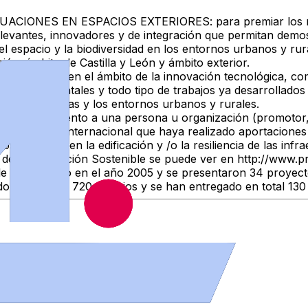
IONES EN ESPACIOS EXTERIORES: para premiar los mejor
evantes, innovadores y de integración que permitan demost
del espacio y la biodiversidad en los entornos urbanos y rur
ón: ámbito de Castilla y León y ámbito exterior.
 actuaciones en el ámbito de la innovación tecnológica, com
metros ambientales y todo tipo de trabajos ya desarrollado
s, infraestructuras y los entornos urbanos y rurales.
econocimiento a una persona u organización (promotor, fab
io nacional o internacional que haya realizado aportaciones
ostenibilidad en la edificación y /o la resiliencia de las in
s de Construcción Sostenible se puede ver en http://www.p
ble se convocó en el año 2005 y se presentaron 34 proyecto
o un total de 720 trabajos y se han entregado en total 130