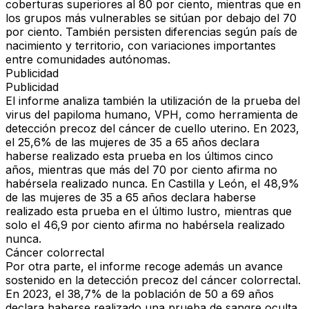
coberturas superiores al 80 por ciento, mientras que en
los grupos más vulnerables se sitúan por debajo del 70
por ciento. También persisten diferencias según país de
nacimiento y territorio, con variaciones importantes
entre comunidades autónomas.
Publicidad
Publicidad
El informe analiza también la
utilización de la prueba del
virus del papiloma humano, VPH
, como herramienta de
detección precoz del cáncer de cuello uterino. En 2023,
el
25,6% de las mujeres de 35 a 65 años declara
haberse realizado esta prueba en los últimos cinco
años
, mientras que más del 70 por ciento afirma no
habérsela realizado nunca. En
Castilla y León, el 48,9%
de las mujeres de 35 a 65 años
declara haberse
realizado esta prueba en el último lustro, mientras que
solo el 46,9 por ciento afirma no habérsela realizado
nunca.
Cáncer colorrectal
Por otra parte, el informe recoge además un avance
sostenido
en la detección precoz del cáncer colorrectal
.
En 2023, el
38,7% de la población de 50 a 69 años
declara haberse realizado una prueba de sangre oculta