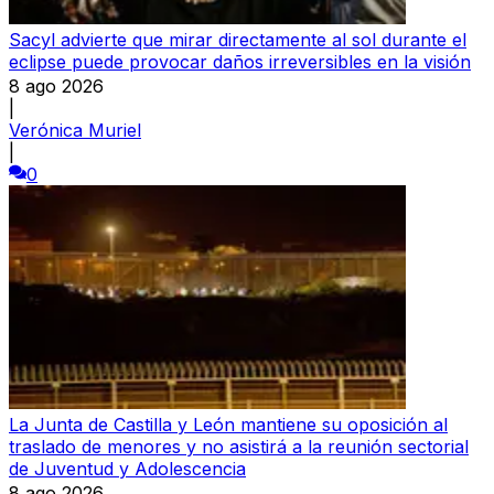
Sacyl advierte que mirar directamente al sol durante el
eclipse puede provocar daños irreversibles en la visión
8 ago 2026
|
Verónica Muriel
|
0
La Junta de Castilla y León mantiene su oposición al
traslado de menores y no asistirá a la reunión sectorial
de Juventud y Adolescencia
8 ago 2026