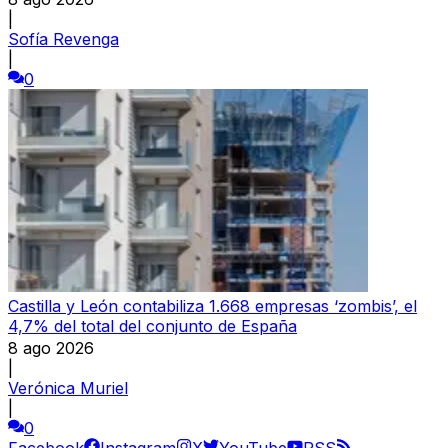
|
Sofía Revenga
|
0
Castilla y León contabiliza 1.668 empresas ‘zombis’, el
4,7% del total del conjunto de España
8 ago 2026
|
Verónica Muriel
|
0
Facebook
Instagram
X
YouTube
RSS