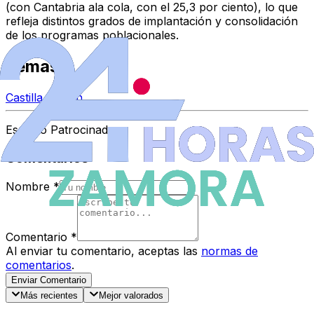
(con Cantabria ala cola, con el 25,3 por ciento), lo que
refleja distintos grados de implantación y consolidación
de los programas poblacionales.
Temas
Castilla y León
Espacio Patrocinado
Comentarios
Nombre
*
Comentario
*
Al enviar tu comentario, aceptas las
normas de
comentarios
.
Enviar Comentario
Más recientes
Mejor valorados