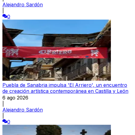
Alejandro Sardón
|
0
Puebla de Sanabria impulsa 'El Arriero', un encuentro
de creación artística contemporánea en Castilla y León
6 ago 2026
|
Alejandro Sardón
|
0