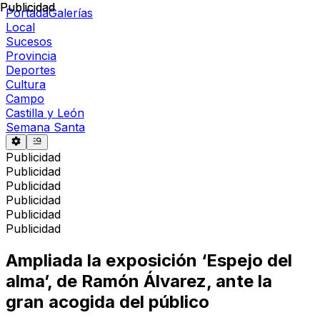
Publicidad
Publicidad
Portada
Galerías
Local
Sucesos
Provincia
Deportes
Cultura
Campo
Castilla y León
Semana Santa
Publicidad
Publicidad
Publicidad
Publicidad
Publicidad
Publicidad
Ampliada la exposición ‘Espejo del
alma’, de Ramón Álvarez, ante la
gran acogida del público