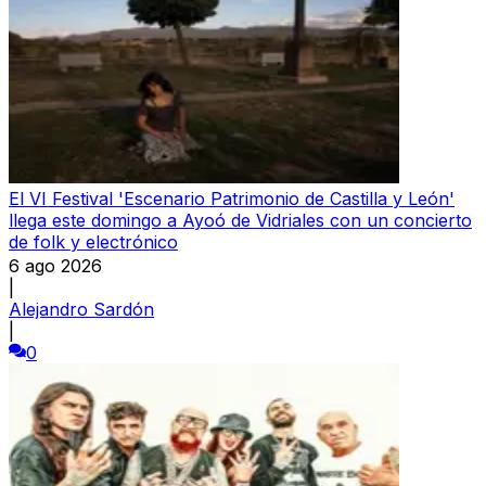
El VI Festival 'Escenario Patrimonio de Castilla y León'
llega este domingo a Ayoó de Vidriales con un concierto
de folk y electrónico
6 ago 2026
|
Alejandro Sardón
|
0