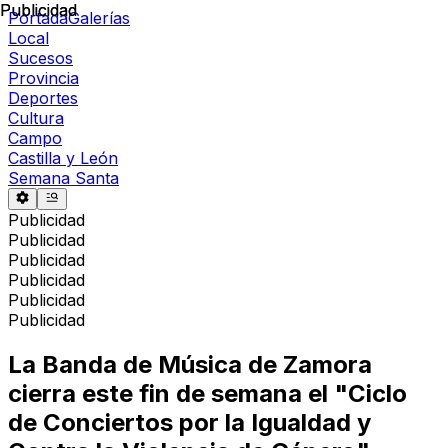
Publicidad
Publicidad
Portada
Galerías
Local
Sucesos
Provincia
Deportes
Cultura
Campo
Castilla y León
Semana Santa
Publicidad
Publicidad
Publicidad
Publicidad
Publicidad
Publicidad
La Banda de Música de Zamora
cierra este fin de semana el "Ciclo
de Conciertos por la Igualdad y