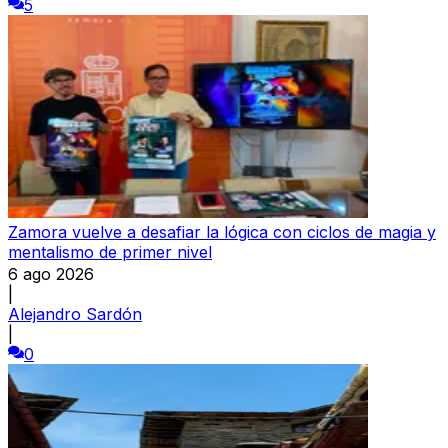
5
Zamora vuelve a desafiar la lógica con ciclos de magia y
mentalismo de primer nivel
6 ago 2026
|
Alejandro Sardón
|
0