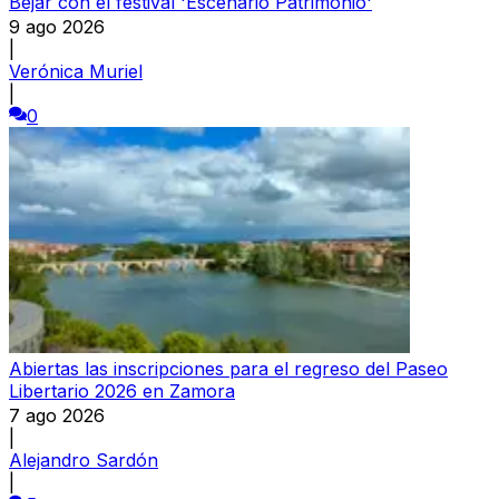
Béjar con el festival 'Escenario Patrimonio'
9 ago 2026
|
Verónica Muriel
|
0
Abiertas las inscripciones para el regreso del Paseo
Libertario 2026 en Zamora
7 ago 2026
|
Alejandro Sardón
|