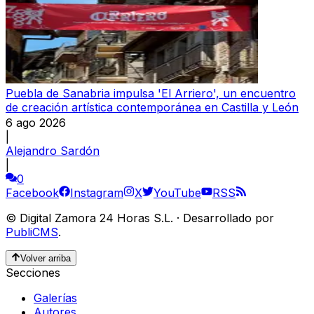
Puebla de Sanabria impulsa 'El Arriero', un encuentro
de creación artística contemporánea en Castilla y León
6 ago 2026
|
Alejandro Sardón
|
0
Facebook
Instagram
X
YouTube
RSS
©
Digital Zamora 24 Horas S.L.
·
Desarrollado por
PubliCMS
.
Volver arriba
Secciones
Galerías
Autores