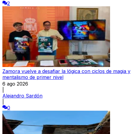
2
Zamora vuelve a desafiar la lógica con ciclos de magia y
mentalismo de primer nivel
6 ago 2026
|
Alejandro Sardón
|
0