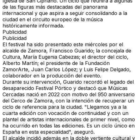
Iglesia de San Cipriano
. Un ciclo que reunirá a algunas
de las figuras más destacadas del panorama
internacional y que aspira a seguir consolidando a la
ciudad en el circuito europeo de la música
históricamente informada.
Publicidad
Publicidad
El festival ha sido presentado este miércoles por el
alcalde de Zamora,
Francisco Guarido
; la concejala de
Cultura,
María Eugenia Cabezas
; el director del ciclo,
Alberto Martín
; el presidente de la Fundación
ZamorArte,
Juan Carlos López
; y
Luis Felipe Delgado
,
colaborador en la producción del evento.
Durante su intervención, Guarido recordó el legado del
desaparecido Festival Pórtico y destacó que
Músicas
Cercadas nació en 2022 con motivo del 950 aniversario
del Cerco de Zamora
, con la intención de recuperar un
ciclo de referencia para la ciudad. "Llegamos ya a la
cuarta edición con vocación de continuidad y con un
plantel de artistas internacionales de primer nivel, como
ha ocurrido en todas las ediciones. Es un ciclo único en
España en esta especialidad", aseguró.
El alcalde incidió además en la doble vertiente cultural y