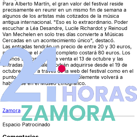
Para Alberto Martín, el gran valor del festival reside
precisamente en
reunir en un mismo fin de semana a
algunos de los artistas más cotizados de la música
antigua internacional
. "Eso es lo extraordinario. Poder
escuchar a Léa Desandre, Lucile Richardot y Reinoud
Van Mechelen en solo tres días convierte a Músicas
Cercadas en un acontecimiento único", destacó.
Las
entradas tendrán un precio de entre 20 y 30 euros
,
mientras que el
abono completo costará 80 euros
. Los
abonos se pondrán a la venta el
13 de octubre
y las
entradas individuales podrán adquirirse desde el
19 de
octubre
, tanto a través de la web del festival como en el
punto de venta físico que previsiblemente volverá a
habilitarse en el Museo Etnográfico.
Temas
Zamora
Espacio Patrocinado
Comentarios