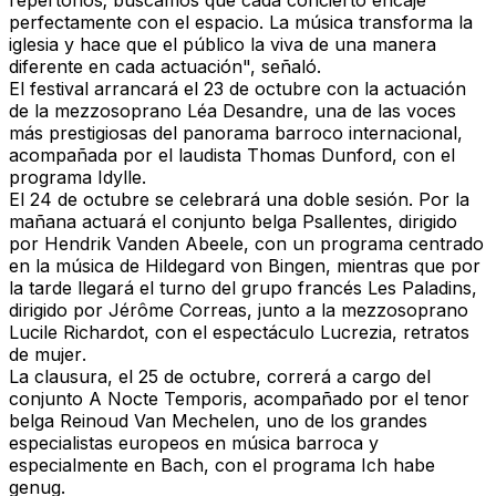
repertorios; buscamos que cada concierto encaje
perfectamente con el espacio. La música transforma la
iglesia y hace que el público la viva de una manera
diferente en cada actuación", señaló.
El festival arrancará el
23 de octubre
con la actuación
de la
mezzosoprano Léa Desandre
, una de las voces
más prestigiosas del panorama barroco internacional,
acompañada por el laudista
Thomas Dunford
, con el
programa
Idylle
.
El
24 de octubre
se celebrará una doble sesión. Por la
mañana actuará el conjunto belga
Psallentes
, dirigido
por
Hendrik Vanden Abeele
, con un programa centrado
en la música de
Hildegard von Bingen
, mientras que por
la tarde llegará el turno del grupo francés
Les Paladins
,
dirigido por
Jérôme Correas
, junto a la mezzosoprano
Lucile Richardot
, con el espectáculo
Lucrezia, retratos
de mujer
.
La clausura, el
25 de octubre
, correrá a cargo del
conjunto
A Nocte Temporis
, acompañado por el tenor
belga
Reinoud Van Mechelen
, uno de los grandes
especialistas europeos en música barroca y
especialmente en Bach, con el programa
Ich habe
genug
.