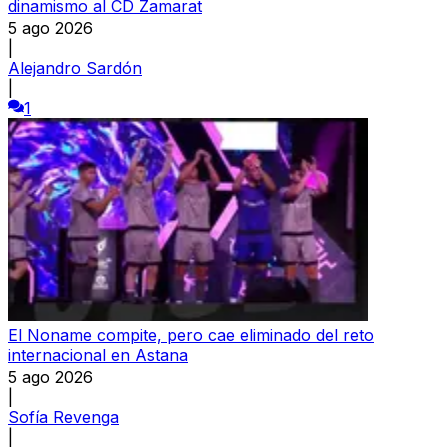
dinamismo al CD Zamarat
5 ago 2026
|
Alejandro Sardón
|
1
El Noname compite, pero cae eliminado del reto
internacional en Astana
5 ago 2026
|
Sofía Revenga
|