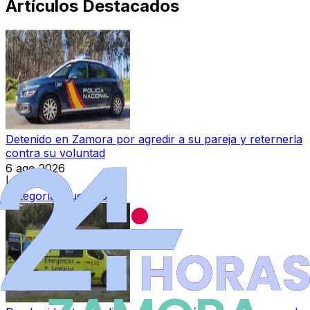
Artículos Destacados
Detenido en Zamora por agredir a su pareja y reternerla
contra su voluntad
6 ago 2026
|
Categoría:
Sucesos