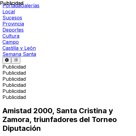
Publicidad
Publicidad
Portada
Galerías
Local
Sucesos
Provincia
Deportes
Cultura
Campo
Castilla y León
Semana Santa
Publicidad
Publicidad
Publicidad
Publicidad
Publicidad
Publicidad
Amistad 2000, Santa Cristina y
Zamora, triunfadores del Torneo
Diputación