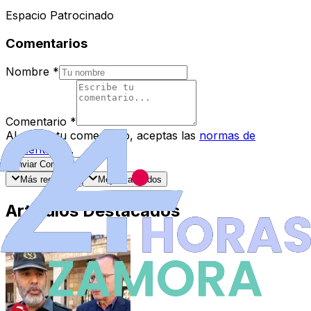
Espacio Patrocinado
Comentarios
Nombre
*
Comentario
*
Al enviar tu comentario, aceptas las
normas de
comentarios
.
Enviar Comentario
Más recientes
Mejor valorados
Artículos Destacados