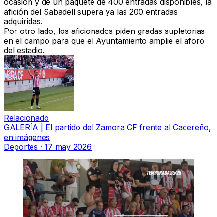
ocasión y de un paquete de 400 entradas disponibles, la
afición del Sabadell supera ya las 200 entradas
adquiridas.
Por otro lado, l
os aficionados piden gradas supletorias
en el campo para que el Ayuntamiento amplie el aforo
del estadio.
Relacionado
GALERÍA | El partido del Zamora CF frente al Cacereño,
en imágenes
Deportes
·
17 may 2026