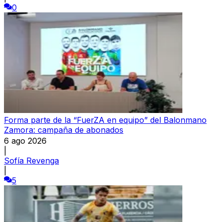
0
Forma parte de la “FuerZA en equipo” del Balonmano
Zamora: campaña de abonados
6 ago 2026
|
Sofía Revenga
|
5