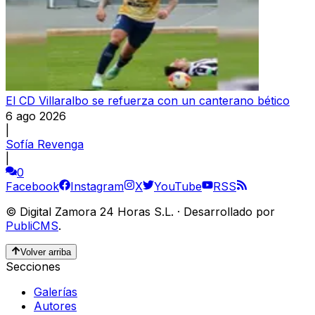
El CD Villaralbo se refuerza con un canterano bético
6 ago 2026
|
Sofía Revenga
|
0
Facebook
Instagram
X
YouTube
RSS
©
Digital Zamora 24 Horas S.L.
·
Desarrollado por
PubliCMS
.
Volver arriba
Secciones
Galerías
Autores