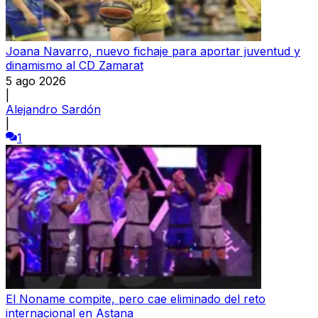
Joana Navarro, nuevo fichaje para aportar juventud y
dinamismo al CD Zamarat
5 ago 2026
|
Alejandro Sardón
|
1
El Noname compite, pero cae eliminado del reto
internacional en Astana