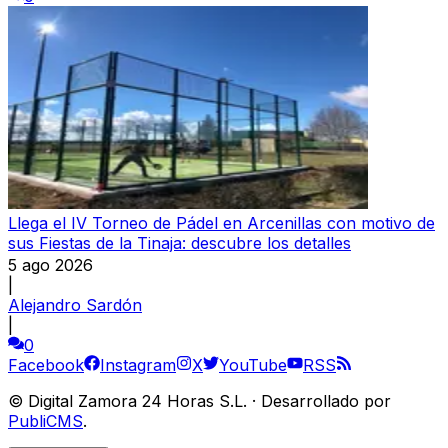
Llega el IV Torneo de Pádel en Arcenillas con motivo de
sus Fiestas de la Tinaja: descubre los detalles
5 ago 2026
|
Alejandro Sardón
|
0
Facebook
Instagram
X
YouTube
RSS
©
Digital Zamora 24 Horas S.L.
·
Desarrollado por
PubliCMS
.