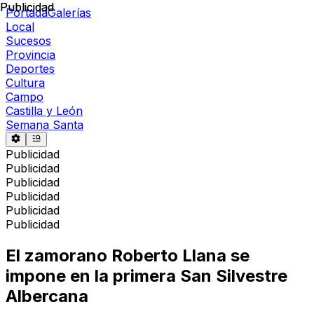
Publicidad
Publicidad
Portada
Galerías
Local
Sucesos
Provincia
Deportes
Cultura
Campo
Castilla y León
Semana Santa
Publicidad
Publicidad
Publicidad
Publicidad
Publicidad
Publicidad
El zamorano Roberto Llana se
impone en la primera San Silvestre
Albercana