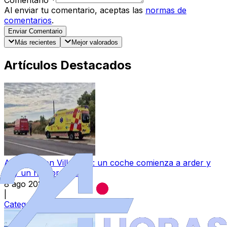
Al enviar tu comentario, aceptas las
normas de
comentarios
.
Enviar Comentario
Más recientes
Mejor valorados
Artículos Destacados
Accidente en Villaralbo: un coche comienza a arder y
hay un hombre herido
8 ago 2026
|
Categoría:
Sucesos