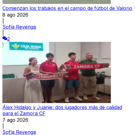
Comienzan los trabajos en el campo de fútbol de Valorio
8 ago 2026
|
Sofía Revenga
|
2
Álex Hidalgo y Juanje: dos jugadores más de calidad
para el Zamora CF
7 ago 2026
|
Sofía Revenga