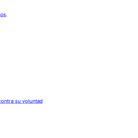
ios
.
contra su voluntad