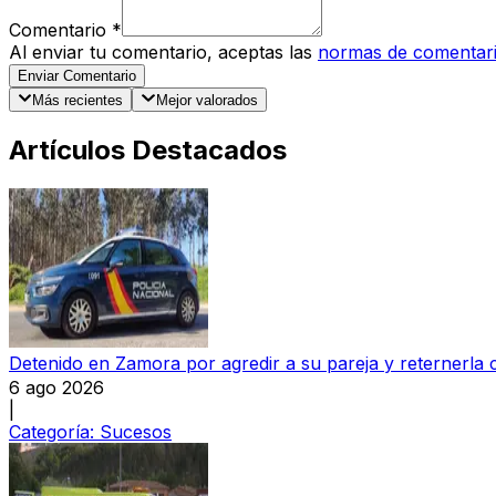
Comentario
*
Al enviar tu comentario, aceptas las
normas de comentar
Enviar Comentario
Más recientes
Mejor valorados
Artículos Destacados
Detenido en Zamora por agredir a su pareja y reternerla 
6 ago 2026
|
Categoría:
Sucesos