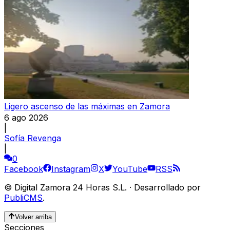
Ligero ascenso de las máximas en Zamora
6 ago 2026
|
Sofía Revenga
|
0
Facebook
Instagram
X
YouTube
RSS
©
Digital Zamora 24 Horas S.L.
·
Desarrollado por
PubliCMS
.
Volver arriba
Secciones