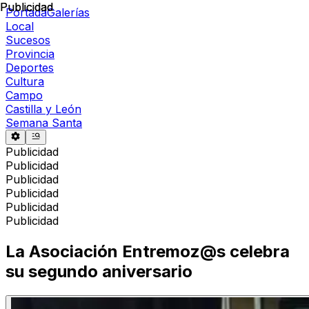
Publicidad
Publicidad
Portada
Galerías
Local
Sucesos
Provincia
Deportes
Cultura
Campo
Castilla y León
Semana Santa
Publicidad
Publicidad
Publicidad
Publicidad
Publicidad
Publicidad
La Asociación Entremoz@s celebra
su segundo aniversario