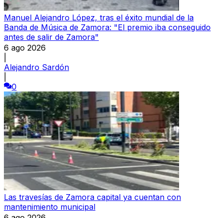
Manuel Alejandro López, tras el éxito mundial de la
Banda de Música de Zamora: "El premio iba conseguido
antes de salir de Zamora"
6 ago 2026
|
Alejandro Sardón
|
0
Las travesías de Zamora capital ya cuentan con
mantenimiento municipal
6 ago 2026