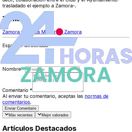
trasladado el ejemplo a Zamora-.
Temas
Zamora CF
Plaza Mayor de Zamora
Espacio Patrocinado
Comentarios
Nombre
*
Comentario
*
Al enviar tu comentario, aceptas las
normas de
comentarios
.
Enviar Comentario
Más recientes
Mejor valorados
Artículos Destacados