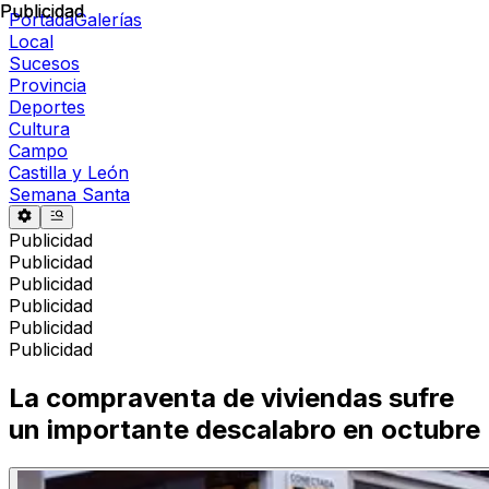
Publicidad
Publicidad
Portada
Galerías
Local
Sucesos
Provincia
Deportes
Cultura
Campo
Castilla y León
Semana Santa
Publicidad
Publicidad
Publicidad
Publicidad
Publicidad
Publicidad
La compraventa de viviendas sufre
un importante descalabro en octubre