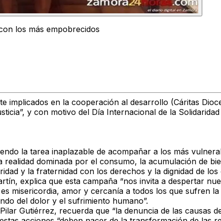
d con los más empobrecidos
e implicados en la cooperación al desarrollo (Cáritas Di
usticia”, y con motivo del Día Internacional de la Solidari
endo la tarea inaplazable de acompañar a los más vulnera
a realidad dominada por el consumo, la acumulación de bien
ridad y la fraternidad con los derechos y la dignidad de lo
tín, explica que esta campaña “nos invita a despertar nuest
e es misericordia, amor y cercanía a todos los que sufren 
do del dolor y el sufrimiento humano”.
ilar Gutiérrez, recuerda que “la denuncia de las causas d
 estas acciones “deben nacer de la transformación de las 