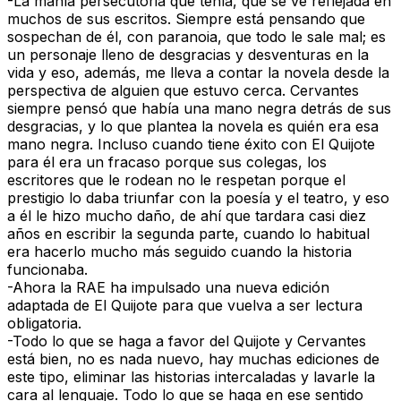
-La manía persecutoria que tenía, que se ve reflejada en
muchos de sus escritos. Siempre está pensando que
sospechan de él, con paranoia, que todo le sale mal; es
un personaje lleno de desgracias y desventuras en la
vida y eso, además, me lleva a contar la novela desde la
perspectiva de alguien que estuvo cerca. Cervantes
siempre pensó que había una mano negra detrás de sus
desgracias, y lo que plantea la novela es quién era esa
mano negra. Incluso cuando tiene éxito con El Quijote
para él era un fracaso porque sus colegas, los
escritores que le rodean no le respetan porque el
prestigio lo daba triunfar con la poesía y el teatro, y eso
a él le hizo mucho daño, de ahí que tardara casi diez
años en escribir la segunda parte, cuando lo habitual
era hacerlo mucho más seguido cuando la historia
funcionaba.
-Ahora la RAE ha impulsado una nueva edición
adaptada de El Quijote para que vuelva a ser lectura
obligatoria.
-Todo lo que se haga a favor del Quijote y Cervantes
está bien, no es nada nuevo, hay muchas ediciones de
este tipo, eliminar las historias intercaladas y lavarle la
cara al lenguaje. Todo lo que se haga en ese sentido