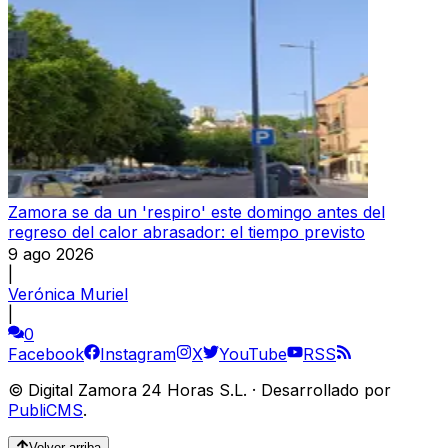
Zamora se da un 'respiro' este domingo antes del
regreso del calor abrasador: el tiempo previsto
9 ago 2026
|
Verónica Muriel
|
0
Facebook
Instagram
X
YouTube
RSS
©
Digital Zamora 24 Horas S.L.
·
Desarrollado por
PubliCMS
.
Volver arriba