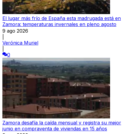
El lugar más frío de España esta madrugada está en
Zamora: temperaturas invernales en pleno agosto
9 ago 2026
|
Verónica Muriel
|
0
Zamora desafía la caída mensual y registra su mejor
junio en compraventa de viviendas en 15 años