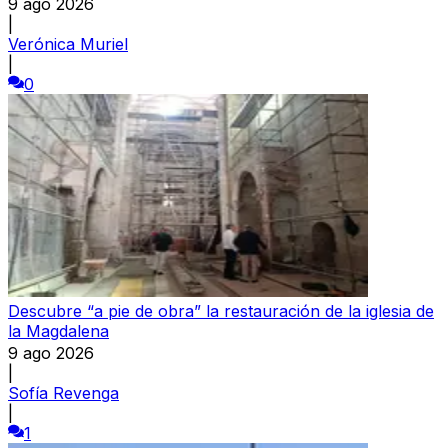
9 ago 2026
|
Verónica Muriel
|
0
Descubre “a pie de obra” la restauración de la iglesia de
la Magdalena
9 ago 2026
|
Sofía Revenga
|
1