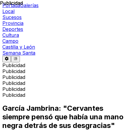
Publicidad
Publicidad
Portada
Galerías
Local
Sucesos
Provincia
Deportes
Cultura
Campo
Castilla y León
Semana Santa
Publicidad
Publicidad
Publicidad
Publicidad
Publicidad
Publicidad
García Jambrina: "Cervantes
siempre pensó que había una mano
negra detrás de sus desgracias"