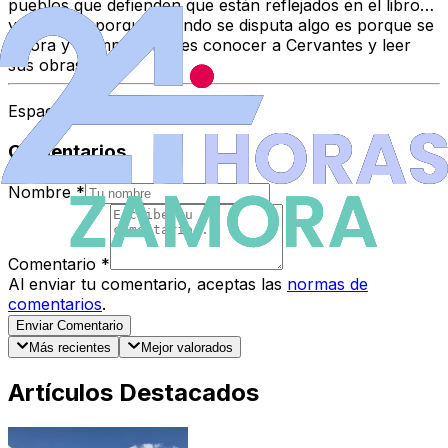
pueblos que defienden que están reflejados en el libro…
y está bien porque cuando se disputa algo es porque se
valora y lo importante es conocer a Cervantes y leer
sus obras.
Espacio Patrocinado
Comentarios
Nombre
*
Comentario
*
Al enviar tu comentario, aceptas las
normas de
comentarios
.
Enviar Comentario
Más recientes
Mejor valorados
Artículos Destacados