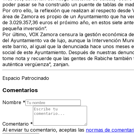
poder pasar se ha construido un puente de tablas de mad
Por otro ello, la reflexión que realizan al respecto desd
área de Zamora es propio de un Ayuntamiento que ha veni
de 3.029.357,36 euros el próximo año, en estos siete ant
pequeña inversión”.
Por último, VOX Zamora censura la gestión económica del
del Ayuntamiento va de lujo, aunque la Intervención Munic
este barrio, al igual que la denunciada hace unos meses en 
social de este Ayuntamiento. Después de nuestras denun
tome nota y recuerde que las gentes de Rabiche también t
auténtica vergüenza”, zanjan.
Espacio Patrocinado
Comentarios
Nombre
*
Comentario
*
Al enviar tu comentario, aceptas las
normas de comentar