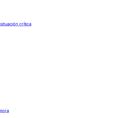
ituación crítica
amora