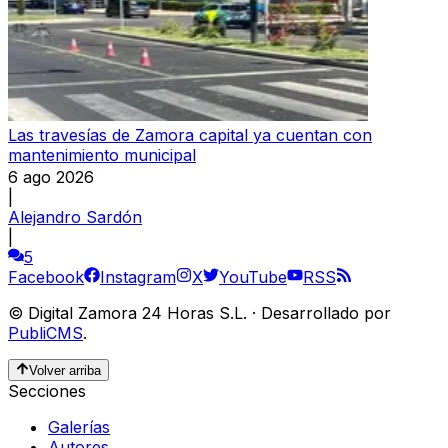
Las travesías de Zamora capital ya cuentan con
mantenimiento municipal
6 ago 2026
|
Alejandro Sardón
|
5
Facebook
Instagram
X
YouTube
RSS
©
Digital Zamora 24 Horas S.L.
·
Desarrollado por
PubliCMS
.
Volver arriba
Secciones
Galerías
Autores