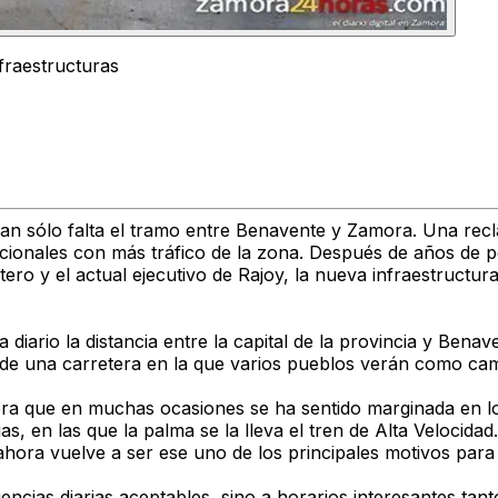
fraestructuras
tan sólo falta el tramo entre Benavente y Zamora. Una recla
cionales con más tráfico de la zona. Después de años de pe
ero y el actual ejecutivo de Rajoy, la nueva infraestructur
iario la distancia entre la capital de la provincia y Benav
 de una carretera en la que varios pueblos verán como cambi
ora que en muchas ocasiones se ha sentido marginada en l
ias, en las que la palma se la lleva el tren de Alta Velocid
y ahora vuelve a ser ese uno de los principales motivos para
cias diarias aceptables, sino a horarios interesantes tant