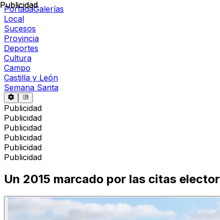
Publicidad
Publicidad
Portada
Galerías
Local
Sucesos
Provincia
Deportes
Cultura
Campo
Castilla y León
Semana Santa
Publicidad
Publicidad
Publicidad
Publicidad
Publicidad
Publicidad
Un 2015 marcado por las citas elector