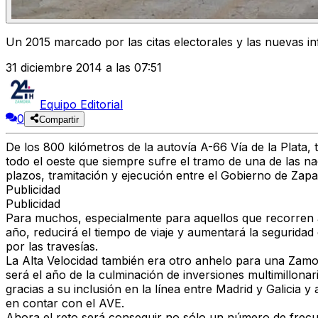
Un 2015 marcado por las citas electorales y las nuevas in
31 diciembre 2014 a las 07:51
Equipo Editorial
0
Compartir
De los 800 kilómetros de la autovía A-66 Vía de la Plata, 
todo el oeste que siempre sufre el tramo de una de las na
plazos, tramitación y ejecución entre el Gobierno de Zapat
Publicidad
Publicidad
Para muchos, especialmente para aquellos que recorren a d
año, reducirá el tiempo de viaje y aumentará la seguridad
por las travesías.
La Alta Velocidad también era otro anhelo para una Zam
será el año de la culminación de inversiones multimillonar
gracias a su inclusión en la línea entre Madrid y Galicia 
en contar con el AVE.
Ahora el reto será conseguir no sólo un número de frecuen