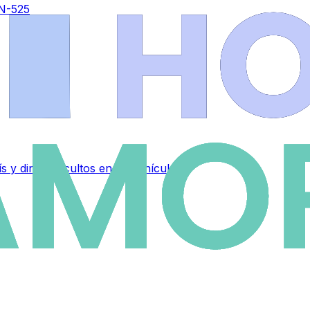
 N-525
 y dinero ocultos en su vehículo