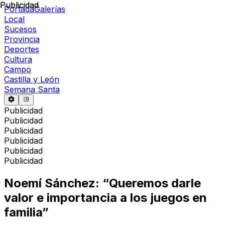
Publicidad
Publicidad
Portada
Galerías
Local
Sucesos
Provincia
Deportes
Cultura
Campo
Castilla y León
Semana Santa
Publicidad
Publicidad
Publicidad
Publicidad
Publicidad
Publicidad
Noemí Sánchez: “Queremos darle
valor e importancia a los juegos en
familia”