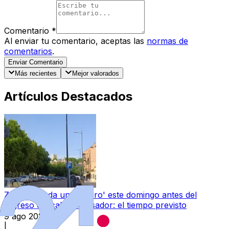
Comentario
*
Al enviar tu comentario, aceptas las
normas de
comentarios
.
Enviar Comentario
Más recientes
Mejor valorados
Artículos Destacados
Zamora se da un 'respiro' este domingo antes del
regreso del calor abrasador: el tiempo previsto
9 ago 2026
|