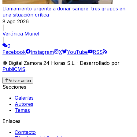
Llamamiento urgente a donar sangre: tres grupos en
una situación crítica
8 ago 2026
|
Verónica Muriel
|
0
Facebook
Instagram
X
YouTube
RSS
©
Digital Zamora 24 Horas S.L.
·
Desarrollado por
PubliCMS
.
Volver arriba
Secciones
Galerías
Autores
Temas
Enlaces
Contacto