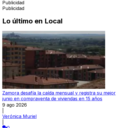
Publicidad
Publicidad
Lo último en
Local
Zamora desafía la caída mensual y registra su mejor
junio en compraventa de viviendas en 15 años
9 ago 2026
|
Verónica Muriel
|
0