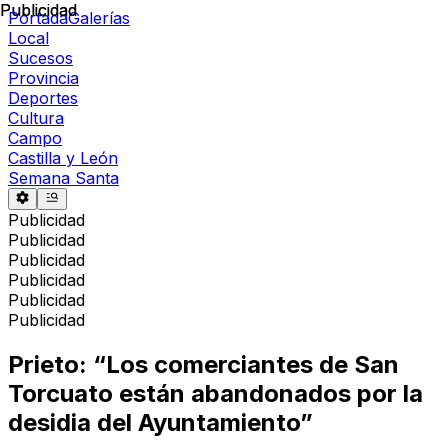
Publicidad
Publicidad
Portada
Galerías
Local
Sucesos
Provincia
Deportes
Cultura
Campo
Castilla y León
Semana Santa
Publicidad
Publicidad
Publicidad
Publicidad
Publicidad
Publicidad
Prieto: “Los comerciantes de San
Torcuato están abandonados por la
desidia del Ayuntamiento”