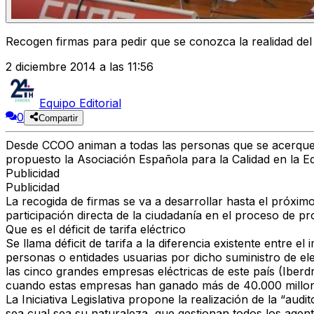
Recogen firmas para pedir que se conozca la realidad del dé
2 diciembre 2014 a las 11:56
Equipo Editorial
0
Compartir
Desde CCOO animan a todas las personas que se acerquen a
propuesto la Asociación Española para la Calidad en la Edi
Publicidad
Publicidad
La recogida de firmas se va a desarrollar hasta el próximo
participación directa de la ciudadanía en el proceso de p
Que es el déficit de tarifa eléctrico
Se llama déficit de tarifa a la diferencia existente entre e
personas o entidades usuarias por dicho suministro de ele
las cinco grandes empresas eléctricas de este país (Iber
cuando estas empresas han ganado más de 40.000 millones
La Iniciativa Legislativa propone la realización de la “audit
sea cual sea su naturaleza, que gestionan todos los agente