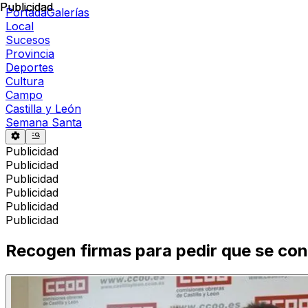
Publicidad
Publicidad
Portada
Galerías
Local
Sucesos
Provincia
Deportes
Cultura
Campo
Castilla y León
Semana Santa
Publicidad
Publicidad
Publicidad
Publicidad
Publicidad
Publicidad
Recogen firmas para pedir que se conoz