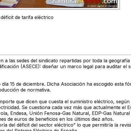
ficit de tarifa eléctrico
 las sedes del sindicato repartidas por toda la geografía
ficación (ASECE): diseñar un marco legal para auditar el se
 día 15 de diciembre. Dicha Asociación ha escogido esta fó
roducción de normativa.
l importe que dicen que cuesta el suministro eléctrico, según
ctricidad. Se cuestiona cada vez más que actualmente el E
drola, Endesa, Unión Fenosa-Gas Natural, EDP-Gas Natural e
 de euros de beneficios en los últimos diez años.
oría del déficit del sector eléctrico” lo que permitiría la 
s del Sistema Eléctrico de España.