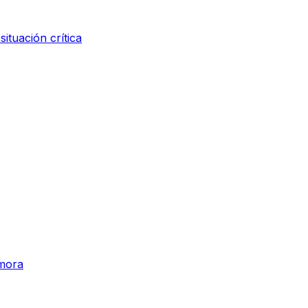
ituación crítica
amora