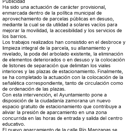
Publicidad
Ha sido una
actuación de carácter provisional
,
enmarcada dentro de la
política municipal de
aprovechamiento de parcelas públicas en desuso
,
mediante la cual se da utilidad a
solares vacíos
para
mejorar la
movilidad
, la
accesibilidad
y los
servicios de
los barrios.
Los trabajos realizados han consistido en el
desbroce y
limpieza integral de la parcela
, su
allanamiento y
nivelado
, la
poda del arbolado existente
, la
eliminación
de elementos deteriorados o en desuso
y la
colocación
de listones de separación
que delimitan los viales
interiores y las plazas de estacionamiento. Finalmente,
se ha completado la actuación con la
colocación de la
señalética correspondiente
, tanto de circulación como
de ordenación de las plazas.
Con esta intervención, el Ayuntamiento pone a
disposición de la
ciudadanía zamorana
un
nuevo
espacio gratuito de estacionamiento
que contribuye a
aliviar la presión de aparcamiento
en una zona
concurrida en las horas de entrada y salida del centro
educativo.
El
nuevo aparcamiento de la calle Río Manzanas
se