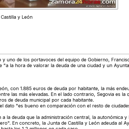
Castilla y León
 y uno de los portavoces del equipo de Gobierno, Francis
que "a la hora de valorar la deuda de una ciudad y un Ayu
León, con 1.885 euros de deuda por habitante, la más en
re las más elevadas. En el lado contrario, Segovia es la 
os de deuda municipal por cada habitante.
el dato "es bueno en comparación con el resto de ciudades
 a la deuda que la administración central, la autonómica 
ro". En concreto, la Junta de Castilla y León adeuda al Ay
hasta los 1,2 millones en cada caso.