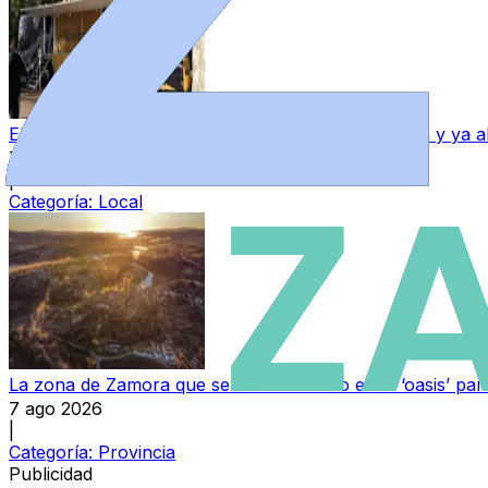
El Ingreso Mínimo Vital sigue creciendo en Zamora y ya 
7 ago 2026
|
Categoría:
Local
La zona de Zamora que se ha convertido en el ‘oasis’ par
7 ago 2026
|
Categoría:
Provincia
Publicidad