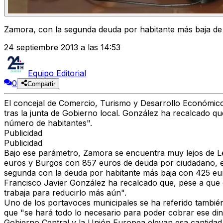
Zamora, con la segunda deuda por habitante más baja de 
24 septiembre 2013 a las 14:53
Equipo Editorial
0
Compartir
El concejal de Comercio, Turismo y Desarrollo Económico
tras la junta de Gobierno local. González ha recalcado 
número de habitantes".
Publicidad
Publicidad
Bajo ese parámetro, Zamora se encuentra muy lejos de 
euros y Burgos con 857 euros de deuda por ciudadano, ent
segunda con la deuda por habitante más baja con 425 eur
Francisco Javier González ha recalcado que, pese a que 
trabaja para reducirlo más aún".
Uno de los portavoces municipales se ha referido también
que "se hará todo lo necesario para poder cobrar ese dine
Gobierno Central y la Unión Europea elevan esa cantidad 