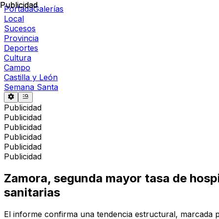
Publicidad
Publicidad
Portada
Galerías
Local
Sucesos
Provincia
Deportes
Cultura
Campo
Castilla y León
Semana Santa
Publicidad
Publicidad
Publicidad
Publicidad
Publicidad
Publicidad
Zamora, segunda mayor tasa de hospit
sanitarias
El informe confirma una tendencia estructural, marcada por