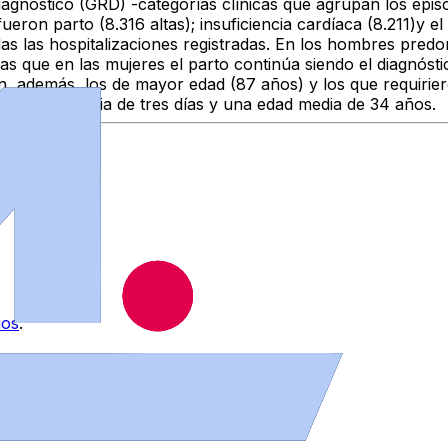
iagnóstico (GRD) -categorías clínicas que agrupan los epi
eron parto (8.316 altas); insuficiencia cardíaca (8.211)y e
as las hospitalizaciones registradas. En los hombres predo
 que en las mujeres el parto continúa siendo el diagnósti
n, además, los de mayor edad (87 años) y los que requirier
n una estancia de tres días y una edad media de 34 años.
ios
.