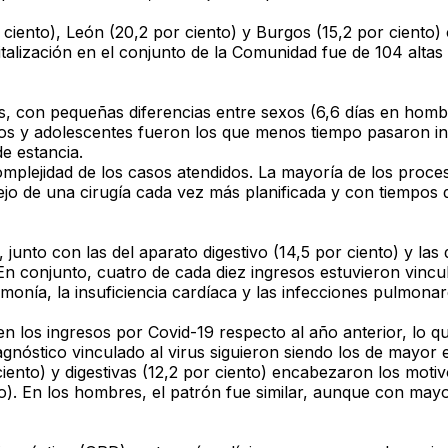
r ciento), León (20,2 por ciento) y Burgos (15,2 por ciento)
alización en el conjunto de la Comunidad fue de 104 altas p
s, con pequeñas diferencias entre sexos (6,6 días en hombr
iños y adolescentes fueron los que menos tiempo pasaron in
e estancia.
complejidad de los casos atendidos. La mayoría de los pro
ejo de una cirugía cada vez más planificada y con tiempos
junto con las del aparato digestivo (14,5 por ciento) y las 
 En conjunto, cuatro de cada diez ingresos estuvieron vincu
onía, la insuficiencia cardíaca y las infecciones pulmonar
n los ingresos por Covid-19 respecto al año anterior, lo q
iagnóstico vinculado al virus siguieron siendo los de mayor
iento) y digestivas (12,2 por ciento) encabezaron los motivo
nto). En los hombres, el patrón fue similar, aunque con may