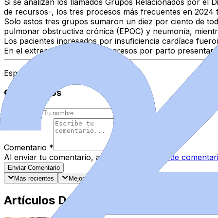
Si se analizan los llamados Grupos Relacionados por el D
de recursos-, los tres procesos más frecuentes en 2024 fu
Solo estos tres grupos sumaron un diez por ciento de tod
pulmonar obstructiva crónica (EPOC) y neumonía, mientras
Los pacientes ingresados por insuficiencia cardíaca fuero
En el extremo opuesto, los ingresos por parto presentaro
Espacio Patrocinado
Comentarios
Nombre
*
Comentario
*
Al enviar tu comentario, aceptas las
normas de comentar
Enviar Comentario
Más recientes
Mejor valorados
Artículos Destacados