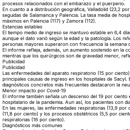
procesos relacionados con el embarazo y el puerperio.
En cuanto a a distribución geográfica, Valladolid (23,2 po
seguidas de Salamanca y Palencia. La tasa media de hospit
máximos en Palencia (117) y Zamora (112).
Estancias estables
El tiempo medio de ingreso se mantuvo estable en 6,4 día
aunque el dato varió según la edad y la patología. Los n
personas mayores superaron con frecuencia la semana d
El informe refleja, además, un aumento sostenido en la 
mientras que los quirúrgicos son de gravedad menor, refl
Publicidad
Publicidad
Las enfermedades del aparato respiratorio (15 por ciento), 
principales causas de ingreso en los hospitales de Sacyl.
diagnósticos concretos más frecuentes destacaron la neum
Menor impacto por Covid-19
El informe también señala un descenso del 19 por ciento e
hospitalario de la pandemia. Aun así, los pacientes con d
En las mujeres, las enfermedades respiratorias (13,9 por c
(11,8 por ciento) y los procesos obstétricos (5,5 por cie
respiratorias (16 por ciento).
Diagnósticos más comunes