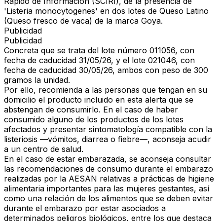
Rápido de Información (SCIRI)
, de la presencia de
'Listeria monocytogenes'
en dos lotes de
Queso Latino
(Queso fresco de vaca) de la marca Goya
.
Publicidad
Publicidad
Concreta que se trata del
lote número 011056
, con
fecha de caducidad
31/05/26
, y el
lote 021046
, con
fecha de caducidad
30/05/26
, ambos con peso de
300
gramos
la unidad.
Por ello, recomienda a las personas que tengan en su
domicilio el producto incluido en esta alerta que
se
abstengan de consumirlo
. En el caso de haber
consumido alguno de los productos de los lotes
afectados y presentar sintomatología compatible con la
listeriosis —
vómitos, diarrea o fiebre
—, aconseja acudir
a un centro de salud.
En el caso de estar embarazada, se aconseja consultar
las recomendaciones de consumo durante el embarazo
realizadas por la AESAN relativas a prácticas de higiene
alimentaria importantes para las mujeres gestantes, así
como una relación de los alimentos que se deben evitar
durante el embarazo por estar asociados a
determinados peligros biológicos, entre los que destaca