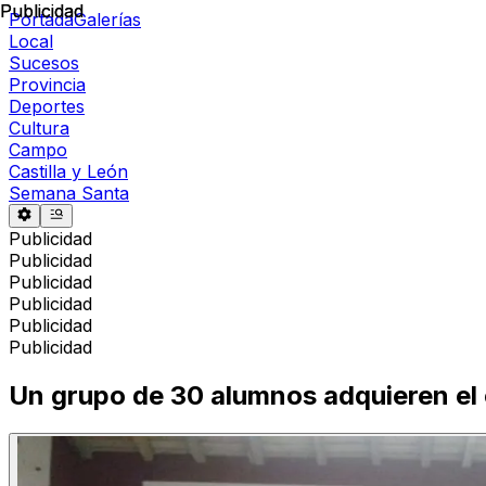
Publicidad
Publicidad
Portada
Galerías
Local
Sucesos
Provincia
Deportes
Cultura
Campo
Castilla y León
Semana Santa
Publicidad
Publicidad
Publicidad
Publicidad
Publicidad
Publicidad
Un grupo de 30 alumnos adquieren el 