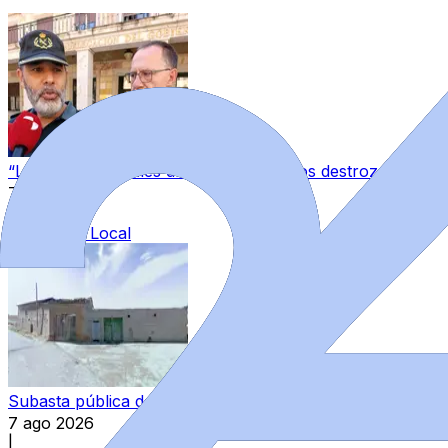
“Los guardias civiles de Zamora estamos destrozados”: l
7 ago 2026
|
Categoría:
Local
Subasta pública de bienes del Estado en Zamora: varios in
7 ago 2026
|