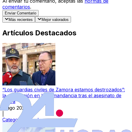
Al enviar tu comentario, aceptas las
normas de
comentarios
.
Enviar Comentario
Más recientes
Mejor valorados
Artículos Destacados
“Los guardias civiles de Zamora estamos destrozados”:
la conmoción en la Comandancia tras el asesinato de
Laura
7 ago 2026
|
Categoría:
Local