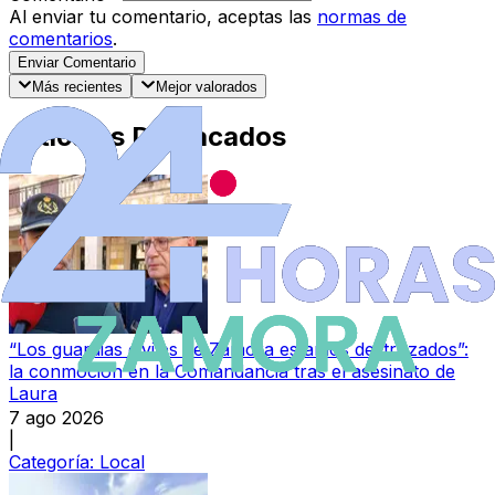
Al enviar tu comentario, aceptas las
normas de
comentarios
.
Enviar Comentario
Más recientes
Mejor valorados
Artículos Destacados
“Los guardias civiles de Zamora estamos destrozados”:
la conmoción en la Comandancia tras el asesinato de
Laura
7 ago 2026
|
Categoría:
Local