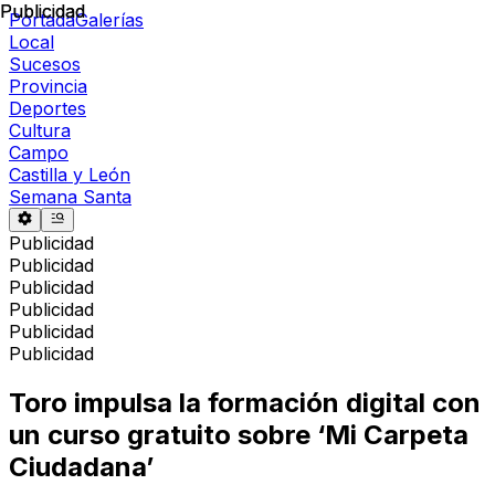
Publicidad
Publicidad
Portada
Galerías
Local
Sucesos
Provincia
Deportes
Cultura
Campo
Castilla y León
Semana Santa
Publicidad
Publicidad
Publicidad
Publicidad
Publicidad
Publicidad
Toro impulsa la formación digital con
un curso gratuito sobre ‘Mi Carpeta
Ciudadana’