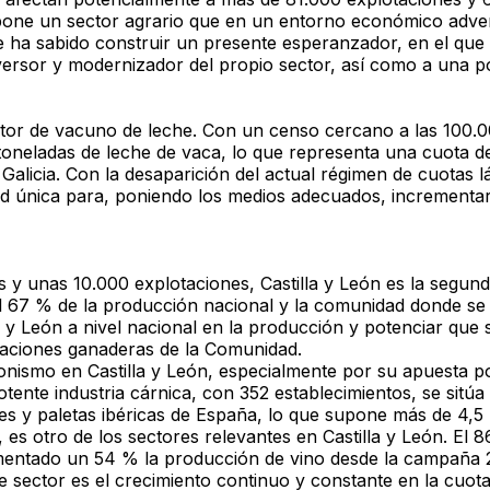
pone un sector agrario que en un entorno económico adve
ue ha sabido construir un presente esperanzador, en el qu
nversor y modernizador del propio sector, así como a una pol
ector de vacuno de leche. Con un censo cercano a las 100.
oneladas de leche de vaca, lo que representa una cuota del
cia. Con la desaparición del actual régimen de cuotas láct
 única para, poniendo los medios adecuados, incrementar 
as y unas 10.000 explotaciones, Castilla y León es la seg
 67 % de la producción nacional y la comunidad donde se s
 y León a nivel nacional en la producción y potenciar que s
otaciones ganaderas de la Comunidad.
gonismo en Castilla y León, especialmente por su apuesta 
tente industria cárnica, con 352 establecimientos, se sitúa
 y paletas ibéricas de España, lo que supone más de 4,5 m
 es otro de los sectores relevantes en Castilla y León. El 
ntado un 54 % la producción de vino desde la campaña 200
ste sector es el crecimiento continuo y constante en la cu