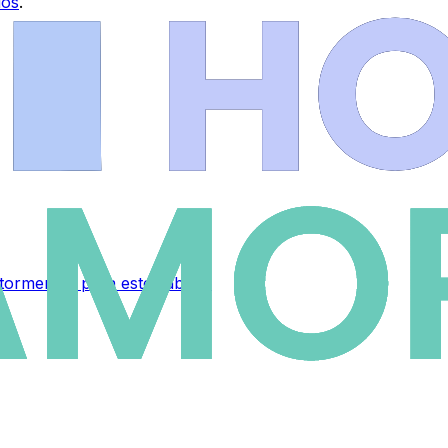
ios
.
 tormentas para este sábado