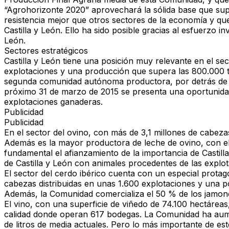
“Agrohorizonte 2020” aprovechará la sólida base que su
resistencia mejor que otros sectores de la economía y q
Castilla y León. Ello ha sido posible gracias al esfuerzo i
León.
Sectores estratégicos
Castilla y León tiene una posición muy relevante en el s
explotaciones y una producción que supera las 800.000 t
segunda comunidad autónoma productora, por detrás de Gali
próximo 31 de marzo de 2015 se presenta una oportunidad
explotaciones ganaderas.
Publicidad
Publicidad
En el sector del ovino, con más de 3,1 millones de cabez
Además es la mayor productora de leche de ovino, con el
fundamental el afianzamiento de la importancia de Castilla
de Castilla y León con animales procedentes de las expl
El sector del cerdo ibérico cuenta con un especial prota
cabezas distribuidas en unas 1.600 explotaciones y una po
Además, la Comunidad comercializa el 50 % de los jamones
El vino, con una superficie de viñedo de 74.100 hectáreas,
calidad donde operan 617 bodegas. La Comunidad ha aume
de litros de media actuales. Pero lo más importante de e