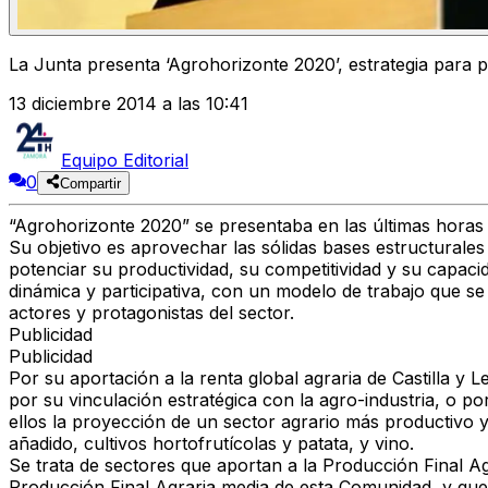
La Junta presenta ‘Agrohorizonte 2020’, estrategia para 
13 diciembre 2014 a las 10:41
Equipo Editorial
0
Compartir
“Agrohorizonte 2020” se presentaba en las últimas horas 
Su objetivo es aprovechar las sólidas bases estructurales
potenciar su productividad, su competitividad y su capaci
dinámica y participativa, con un modelo de trabajo que se
actores y protagonistas del sector.
Publicidad
Publicidad
Por su aportación a la renta global agraria de Castilla y 
por su vinculación estratégica con la agro-industria, o p
ellos la proyección de un sector agrario más productivo y
añadido, cultivos hortofrutícolas y patata, y vino.
Se trata de sectores que aportan a la Producción Final Agr
Producción Final Agraria media de esta Comunidad, y que