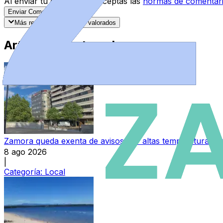
Al enviar tu comentario, aceptas las
normas de comentar
Enviar Comentario
Más recientes
Mejor valorados
Artículos Destacados
Zamora queda exenta de avisos por altas temperaturas y
8 ago 2026
|
Categoría:
Local