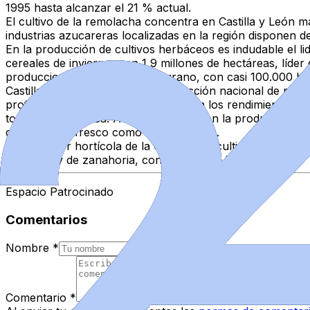
1995 hasta alcanzar el 21 % actual.
El cultivo de la remolacha concentra en Castilla y León 
industrias azucareras localizadas en la región disponen 
En la producción de cultivos herbáceos es indudable el li
cereales de invierno, con 1,9 millones de hectáreas, líde
producciones de leguminosas grano, con casi 100.000 hec
Castilla y León es líder en la producción nacional de pat
profesionalizado como lo demuestran los rendimientos en
toneladas/hectárea. A su importancia en la producción se 
consumo en fresco como transformada.
El subsector hortícola de la Comunidad cultiva unas 13.00
nacional, y de zanahoria, con el 36 % de la superficie.
Espacio Patrocinado
Comentarios
Nombre
*
Comentario
*