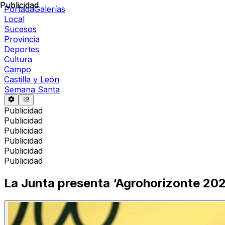
Publicidad
Publicidad
Portada
Galerías
Local
Sucesos
Provincia
Deportes
Cultura
Campo
Castilla y León
Semana Santa
Publicidad
Publicidad
Publicidad
Publicidad
Publicidad
Publicidad
La Junta presenta ‘Agrohorizonte 2020