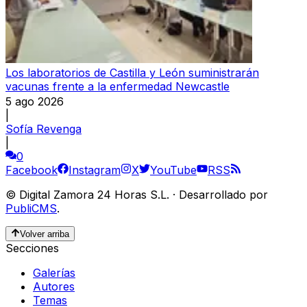
Los laboratorios de Castilla y León suministrarán
vacunas frente a la enfermedad Newcastle
5 ago 2026
|
Sofía Revenga
|
0
Facebook
Instagram
X
YouTube
RSS
©
Digital Zamora 24 Horas S.L.
·
Desarrollado por
PubliCMS
.
Volver arriba
Secciones
Galerías
Autores
Temas